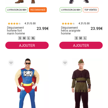
LIVRAISON 24/48H
RECOMMANDÉ
LIVRAISON 24/48H
TOP VENTES
4.31/5.00
4.31/5.00
Déguisement
Déguisement
23.99€
23.99€
homme fort
héros araignée
marin homme
homme
S
M
L
XL
S
M
L
AJOUTER
AJOUTER