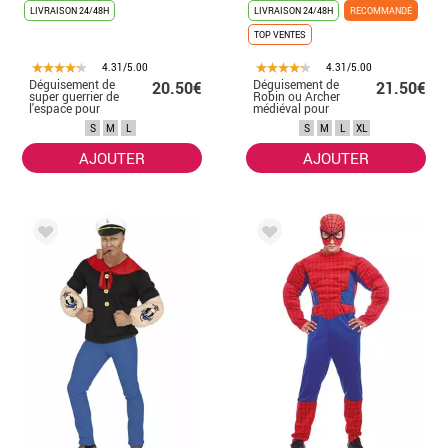
LIVRAISON 24/48H
LIVRAISON 24/48H
RECOMMANDÉ
TOP VENTES
4.31/5.00
4.31/5.00
Déguisement de
Déguisement de
20.50€
21.50€
super guerrier de
Robin ou Archer
l'espace pour
médiéval pour
homme
homme
S
M
L
S
M
L
XL
AJOUTER
AJOUTER