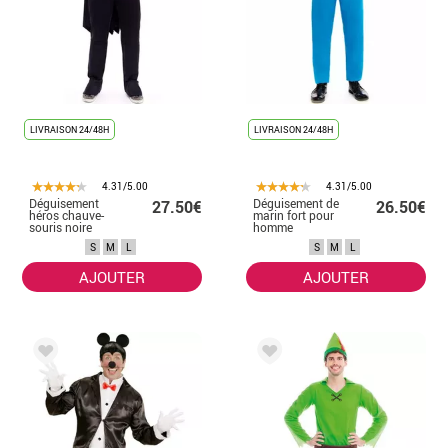
LIVRAISON 24/48H
LIVRAISON 24/48H
4.31/5.00
4.31/5.00
Déguisement
Déguisement de
27.50€
26.50€
héros chauve-
marin fort pour
souris noire
homme
homme
S
M
L
S
M
L
AJOUTER
AJOUTER