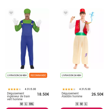
LIVRAISON 24/48H
RECOMMANDÉ
LIVRAISON 24/48H
4.31/5.00
4.31/5.00
Déguisement
Déguisement
18.50€
26.50€
ingénieur de train
Aladdin homme
vert homme
M
L
XXL
S
M
L