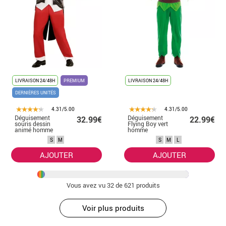
LIVRAISON 24/48H
PREMIUM
LIVRAISON 24/48H
DERNIÈRES UNITÉS
4.31/5.00
4.31/5.00
Déguisement
Déguisement
32.99€
22.99€
souris dessin
Flying Boy vert
animé homme
homme
S
M
S
M
L
AJOUTER
AJOUTER
Vous avez vu
32
de 621 produits
Voir plus produits