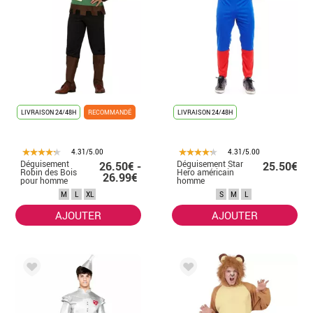
LIVRAISON 24/48H
RECOMMANDÉ
LIVRAISON 24/48H
4.31/5.00
4.31/5.00
Déguisement
Déguisement Star
26.50€ -
25.50€
Robin des Bois
Hero américain
26.99€
pour homme
homme
M
L
XL
S
M
L
AJOUTER
AJOUTER