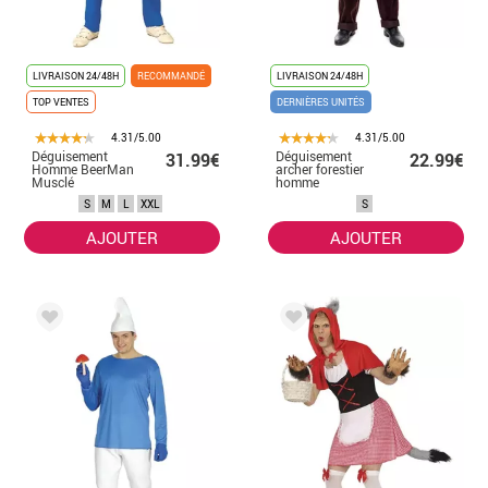
LIVRAISON 24/48H
RECOMMANDÉ
LIVRAISON 24/48H
TOP VENTES
DERNIÈRES UNITÉS
4.31/5.00
4.31/5.00
Déguisement
Déguisement
31.99€
22.99€
Homme BeerMan
archer forestier
Musclé
homme
S
M
L
XXL
S
AJOUTER
AJOUTER