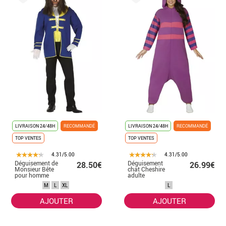
LIVRAISON 24/48H
RECOMMANDÉ
LIVRAISON 24/48H
RECOMMANDÉ
TOP VENTES
TOP VENTES
4.31/5.00
4.31/5.00
Déguisement de
Déguisement
28.50€
26.99€
Monsieur Bête
chat Cheshire
pour homme
adulte
M
L
XL
L
AJOUTER
AJOUTER