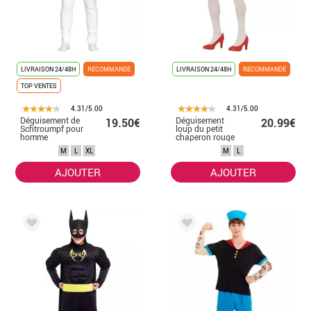
LIVRAISON 24/48H
RECOMMANDÉ
LIVRAISON 24/48H
RECOMMANDÉ
TOP VENTES
4.31/5.00
4.31/5.00
Déguisement de
Déguisement
19.50€
20.99€
Schtroumpf pour
loup du petit
homme
chaperon rouge
homme
M
L
XL
M
L
AJOUTER
AJOUTER