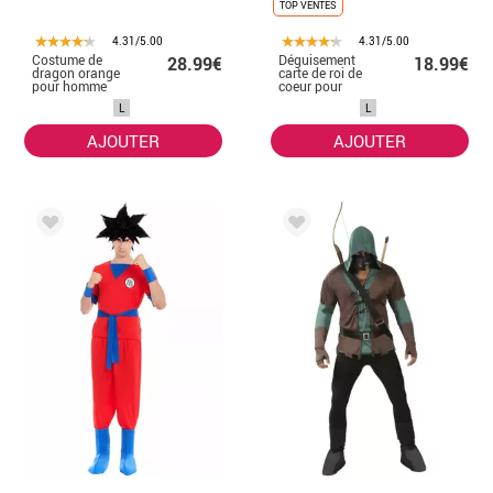
TOP VENTES
4.31/5.00
4.31/5.00
Costume de
Déguisement
28.99€
18.99€
dragon orange
carte de roi de
pour homme
coeur pour
adultes
L
L
AJOUTER
AJOUTER