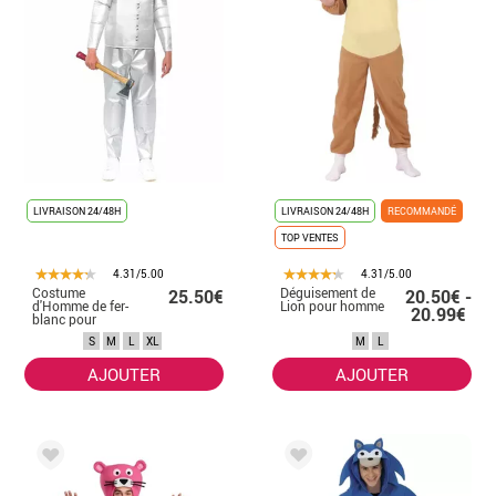
LIVRAISON 24/48H
LIVRAISON 24/48H
RECOMMANDÉ
TOP VENTES
4.31/5.00
4.31/5.00
Costume
Déguisement de
25.50€
20.50€ -
d'Homme de fer-
Lion pour homme
20.99€
blanc pour
hommes
S
M
L
XL
M
L
AJOUTER
AJOUTER