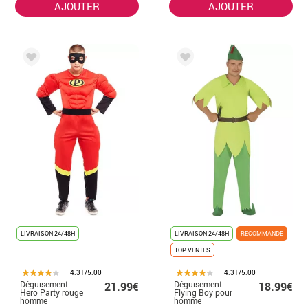
AJOUTER
AJOUTER
LIVRAISON 24/48H
LIVRAISON 24/48H
RECOMMANDÉ
TOP VENTES
4.31/5.00
4.31/5.00
Déguisement
Déguisement
21.99€
18.99€
Hero Party rouge
Flying Boy pour
homme
homme