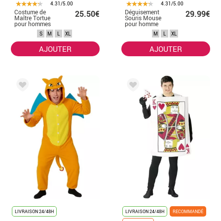
4.31/5.00
4.31/5.00
Costume de
Déguisement
25.50€
29.99€
Maître Tortue
Souris Mouse
pour hommes
pour homme
S
M
L
XL
M
L
XL
AJOUTER
AJOUTER
LIVRAISON 24/48H
LIVRAISON 24/48H
RECOMMANDÉ