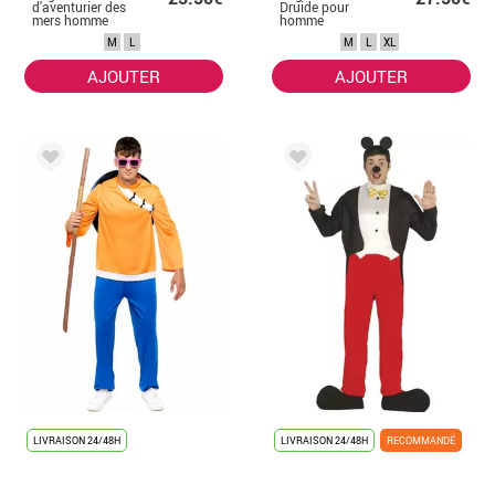
d'aventurier des
Druide pour
mers homme
homme
M
L
M
L
XL
AJOUTER
AJOUTER
LIVRAISON 24/48H
LIVRAISON 24/48H
RECOMMANDÉ