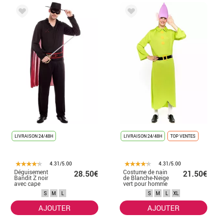
LIVRAISON 24/48H
LIVRAISON 24/48H
TOP VENTES
4.31/5.00
4.31/5.00
Déguisement
Costume de nain
28.50€
21.50€
Bandit Z noir
de Blanche-Neige
avec cape
vert pour homme
homme
S
M
L
S
M
L
XL
AJOUTER
AJOUTER