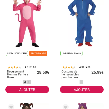
LIVRAISON 24/48H
RECOMMANDÉ
LIVRAISON 24/48H
4.31/5.00
4.31/5.00
Déguisement
Costume de
28.50€
26.99€
Homme Pantère
hérisson bleu
Rose
pour homme
M
L
L
AJOUTER
AJOUTER