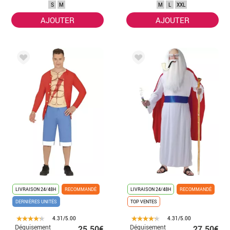
S
M
M
L
XXL
AJOUTER
AJOUTER
LIVRAISON 24/48H
RECOMMANDÉ
LIVRAISON 24/48H
RECOMMANDÉ
DERNIÈRES UNITÉS
TOP VENTES
4.31/5.00
4.31/5.00
Déguisement
Déguisement
25.50€
27.50€