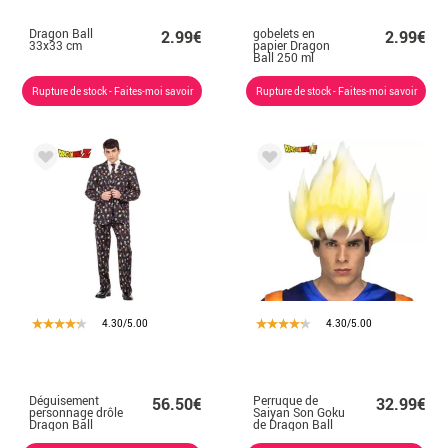
Dragon Ball
gobelets en
2.99€
2.99€
33x33 cm
papier Dragon
Ball 250 ml
Rupture de stock - Faites-moi savoir
Rupture de stock - Faites-moi savoir
4.30/5.00
4.30/5.00
Déguisement
Perruque de
56.50€
32.99€
personnage drôle
Saiyan Son Goku
Dragon Ball
de Dragon Ball
homme
en boîte pour