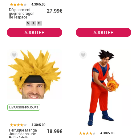
4.30/5.00
Déguisement
27.99€
guerrier dragon
de l'espace
homme
M
L
XL
AJOUTER
AJOUTER
LIVRAISON 4/5 JOURS
4.30/5.00
Perruque Manga
18.99€
4.30/5.00
Jaune dans une
Boîte Adulte