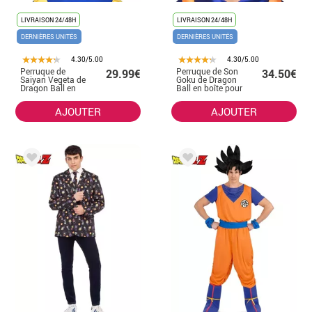
LIVRAISON 24/48H
LIVRAISON 24/48H
DERNIÈRES UNITÉS
DERNIÈRES UNITÉS
4.30/5.00
4.30/5.00
Perruque de
Perruque de Son
29.99€
34.50€
Saiyan Vegeta de
Goku de Dragon
Dragon Ball en
Ball en boîte pour
boîte pour
homme
homme
AJOUTER
AJOUTER