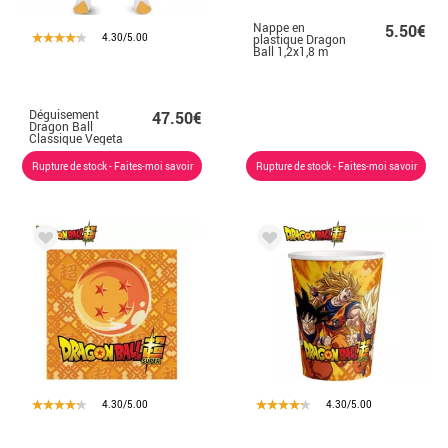
Nappe en
5.50€
4.30/5.00
plastique Dragon
Ball 1,2x1,8 m
Déguisement
47.50€
Dragon Ball
Classique Vegeta
pour Homme
Rupture de stock - Faites-moi savoir
Rupture de stock - Faites-moi savoir
4.30/5.00
4.30/5.00