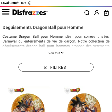
Envoi Gratuit +80€
i
0
Déguisements Dragon Ball pour Homme
Costume Dragon Ball pour Homme
idéal pour soirées privées,
Carnaval ou enterrements de vie de garçon. Notre collection de
déguisements dragon ball pour hommes
propose des vêtements
résistants, faciles à enfiler et très réalistes. Trouvez votre
costume
Voir tout
homme dragon ball
parfait parmi notre large sélection de tailles.
FILTRES