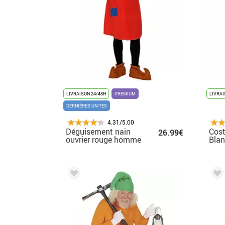
LIVRAISON 24/48H
PREMIUM
LIVRAI
DERNIÈRES UNITÉS
4.31/5.00
Déguisement nain
Cost
26.99€
ouvrier rouge homme
Blan
mar