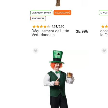
LIVRAISON 24/48H
RECOMMANDÉ
LIVRAI
TOP VENTES
4.31/5.00
Déguisement de Lutin
cost
35.99€
Vert Irlandais
la F
Leprechaun pour
Hom
homme