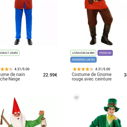
SON 6/7 JOURS
LIVRAISON 24/48H
PREMIUM
DERNIÈRES UNITÉS
4.31/5.00
4.31/5.00
ume de nain
Costume de Gnome
22.99€
3
che-Neige
rouge avec ceinture
ron pour homme
pour homme