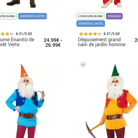
SON 24/48H
DERNIÈRES UNITÉS
LIVRAISON 24/48H
PREMIUM
DERNIÈRES UNITÉS
4.31/5.00
4.31/5.00
ume Enanito de
Déguisement grand
24.99€ -
2
orêt Verte
nain de jardin homme
26.99€
mes