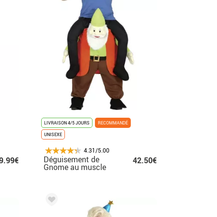
LIVRAISON 4/5 JOURS
RECOMMANDÉ
UNISEXE
4.31/5.00
Déguisement de
9.99€
42.50€
Gnome au muscle
pour adulte