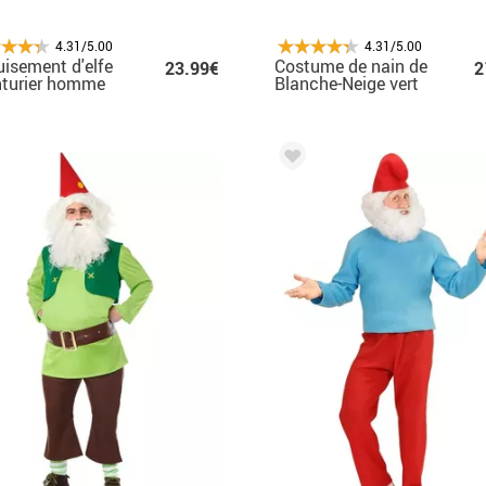
4.31/5.00
4.31/5.00
isement d'elfe
Costume de nain de
23.99€
2
nturier homme
Blanche-Neige vert
pour homme