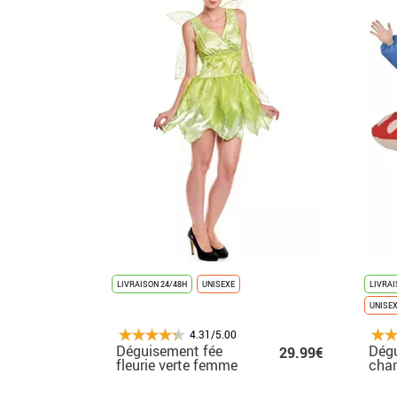
LIVRAISON 24/48H
UNISEXE
LIVRAI
UNISE
4.31/5.00
Déguisement fée
Dég
29.99€
fleurie verte femme
cha
gonf
adul