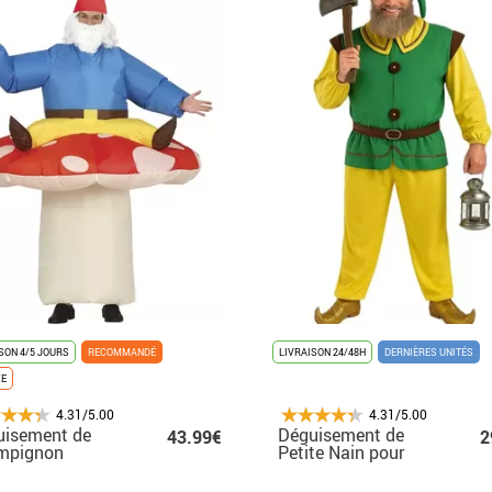
SON 4/5 JOURS
RECOMMANDÉ
LIVRAISON 24/48H
DERNIÈRES UNITÉS
XE
4.31/5.00
4.31/5.00
uisement de
Déguisement de
43.99€
2
mpignon
Petite Nain pour
lable avec nain
homme
te