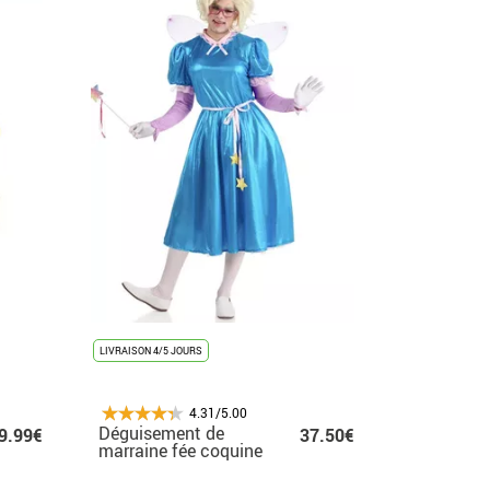
LIVRAISON 4/5 JOURS
4.31/5.00
Déguisement de
9.99€
37.50€
marraine fée coquine
bleue pour homme