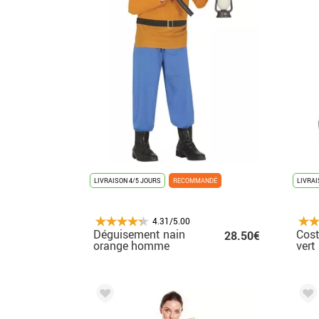
LIVRAISON 4/5 JOURS
RECOMMANDÉ
LIVRAI
4.31/5.00
Déguisement nain
Cos
28.50€
orange homme
ver