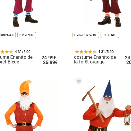
SON 24/48H
TOP VENTES
LIVRAISON 24/48H
TOP VENTES
4.31/5.00
4.31/5.00
ume Enanito de
costume Enanito de
24.99€ -
24
orêt Bleue
la forêt orange
26.99€
2
mes
hommes