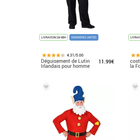
LIVRAISON 24/48H
DERNIÈRES UNITÉS
LIVRAI
4.31/5.00
Déguisement de Lutin
cost
11.99€
Irlandais pour homme
la F
Hom