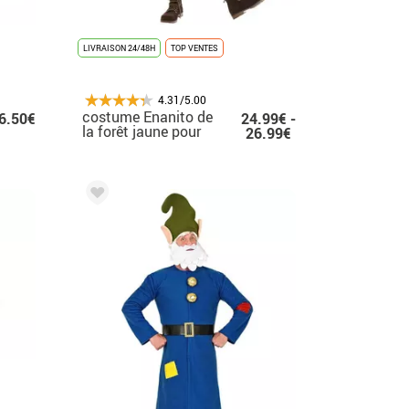
LIVRAISON 24/48H
TOP VENTES
4.31/5.00
costume Enanito de
6.50€
24.99€ -
la forêt jaune pour
26.99€
homme