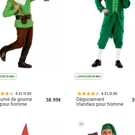
SON 24/48H
LIVRAISON 24/48H
4.31/5.00
4.31/5.00
tume de gnome
Déguisement
38.99€
3
t pour homme
Irlandais pour homme
taille M-L