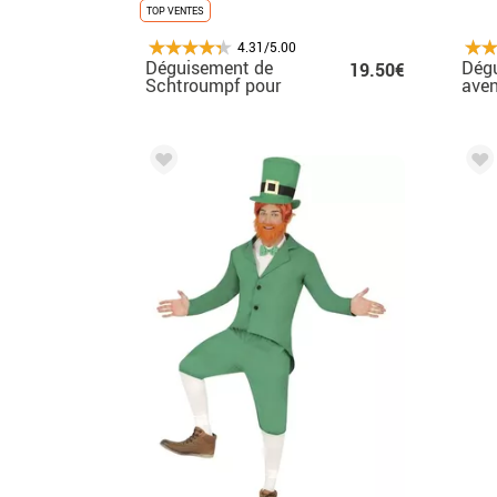
TOP VENTES
4.31/5.00
Déguisement de
Dégu
19.50€
Schtroumpf pour
ave
homme