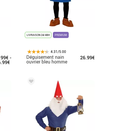
LIVRAISON 24/48H
PREMIUM
4.31/5.00
Déguisement nain
.99€ -
26.99€
ouvrier bleu homme
6.99€