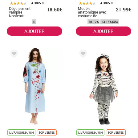
4.30/5.00
4.30/5.00
Déguisement
Modèle
18.50€
21.99€
vampire
anatomique avec
Nosferatu
costume de
homme
muscles pour
S
10-12A
13-15A (XS)
enfants et
adolescents
AJOUTER
AJOUTER
LIVRAISON 24/48H
TOP VENTES
LIVRAISON 24/48H
TOP VENTES