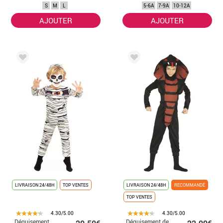
femme
fille
S
M
L
5-6A
7-9A
10-12A
AJOUTER
AJOUTER
LIVRAISON 24/48H
TOP VENTES
LIVRAISON 24/48H
RECOMMANDÉ
TOP VENTES
4.30/5.00
4.30/5.00
Déguisement
Déguisement de