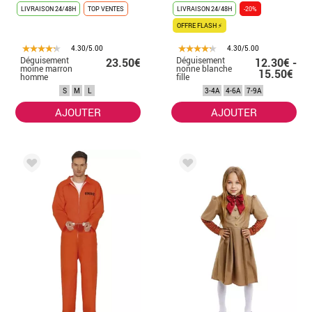
LIVRAISON 24/48H
TOP VENTES
LIVRAISON 24/48H
-20%
OFFRE FLASH ⚡
4.30/5.00
4.30/5.00
Déguisement
Déguisement
23.50€
12.30€ -
moine marron
nonne blanche
15.50€
homme
fille
S
M
L
3-4A
4-6A
7-9A
AJOUTER
AJOUTER