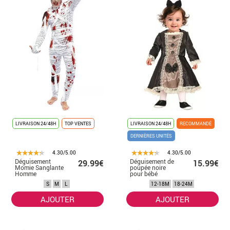
LIVRAISON 24/48H
TOP VENTES
LIVRAISON 24/48H
RECOMMANDÉ
DERNIÈRES UNITÉS
4.30/5.00
4.30/5.00
Déguisement
Déguisement de
29.99€
15.99€
Momie Sanglante
poupée noire
Homme
pour bébé
S
M
L
12-18M
18-24M
AJOUTER
AJOUTER