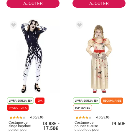
AJOUTER
AJOUTER
LIVRAISON 24/48H
-20%
LIVRAISON 24/48H
RECOMMANDÉ
PROMOTION %
TOP VENTES
4.30/5.00
4.30/5.00
Costume de
Costume de
13.88€ -
19.50€
singe imprimé
poupée tueuse
17.50€
poison pour
diabolique pour