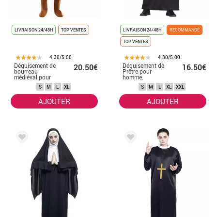
LIVRAISON 24/48H
TOP VENTES
LIVRAISON 24/48H
RECOMMANDÉ
TOP VENTES
4.30/5.00
4.30/5.00
Déguisement de
Déguisement de
20.50€
16.50€
bourreau
Prêtre pour
médiéval pour
homme.
homme
S
M
L
XL
S
M
L
XL
XXL
AJOUTER
AJOUTER