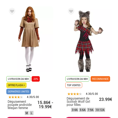
LIVRAISON 24/48H
-20%
LIVRAISON 24/48H
RECOMMANDÉ
OFFRE FLASH ⚡
TOP VENTES
DERNIÈRES UNITÉS
4.30/5.00
4.30/5.00
Déguisement de
23.99€
Déguisement
Scotish Wolf Girl
15.86€ -
poupée androïde
pour filles
19.99€
Megan femme
3-4A
5-6A
7-9A
10-12A
M
L