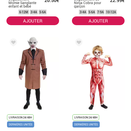
20.50€
22.99€
Momie Sanglante
Ninja Cobra pour
enfant et bébé
garçon
6-12M
3-4A
5-6A
3-4A
5-6A
7-9A
10-12A
AJOUTER
AJOUTER
LIVRAISON 24/48H
LIVRAISON 24/48H
DERNIÈRES UNITÉS
DERNIÈRES UNITÉS