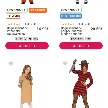
LIVRAISON 24/48H
RECOMMANDÉ
LIVRAISON 24/48H
TOP VENTES
DERNIÈRES UNITÉS
4.30/5.00
4.30/5.00
Déguisement de
Déguisement de
16.99€
20.50€
Prisonnier
poupée Android
Halloween pour
Megan pour fille
homme
S
M
L
XL
XXL
3-4A
5-6A
7-9A
AJOUTER
AJOUTER