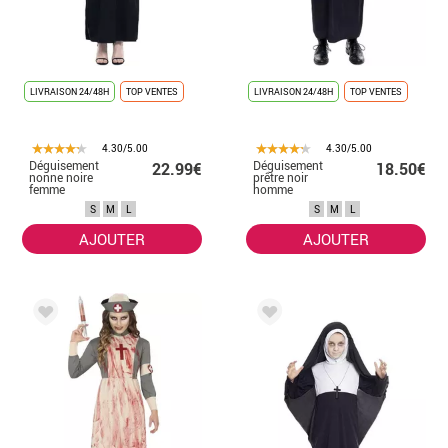
LIVRAISON 24/48H
TOP VENTES
LIVRAISON 24/48H
TOP VENTES
4.30/5.00
4.30/5.00
Déguisement
Déguisement
22.99€
18.50€
nonne noire
prêtre noir
femme
homme
S
M
L
S
M
L
AJOUTER
AJOUTER