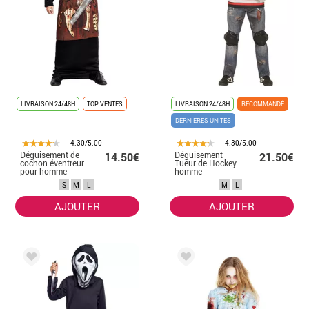
LIVRAISON 24/48H
TOP VENTES
LIVRAISON 24/48H
RECOMMANDÉ
DERNIÈRES UNITÉS
4.30/5.00
4.30/5.00
Déguisement de
Déguisement
14.50€
21.50€
cochon éventreur
Tueur de Hockey
pour homme
homme
S
M
L
M
L
AJOUTER
AJOUTER