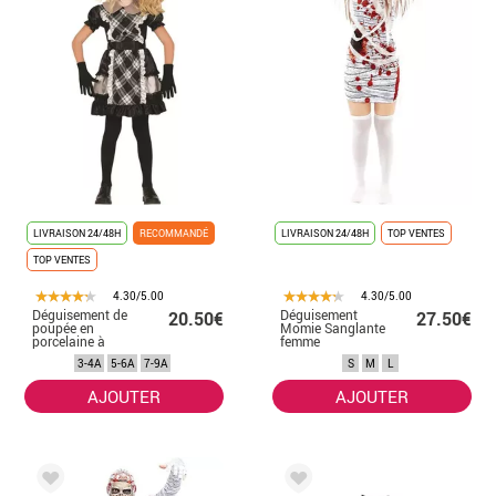
LIVRAISON 24/48H
RECOMMANDÉ
LIVRAISON 24/48H
TOP VENTES
TOP VENTES
4.30/5.00
4.30/5.00
Déguisement de
Déguisement
20.50€
27.50€
poupée en
Momie Sanglante
porcelaine à
femme
carreaux pour
3-4A
5-6A
7-9A
S
M
L
fille
AJOUTER
AJOUTER