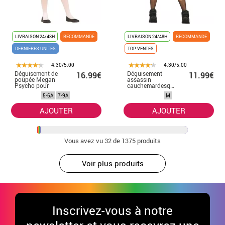
LIVRAISON 24/48H
RECOMMANDÉ
LIVRAISON 24/48H
RECOMMANDÉ
DERNIÈRES UNITÉS
TOP VENTES
4.30/5.00
4.30/5.00
Déguisement de
Déguisement
16.99€
11.99€
poupée Megan
assassin
Psycho pour
cauchemardesque
filles
femme
5-6A
7-9A
M
AJOUTER
AJOUTER
Vous avez vu
32
de 1375 produits
Voir plus produits
Inscrivez-vous à notre