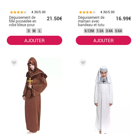
4.30/5.00
4.30/5.00
Déguisement de
Déguisement de
21.50€
16.99€
fille possédée en
maman avec
robe bleue pour
bandeau et tutu
femme
pour bébé et fille
S
M
L
6-12M
1-2A
3-4A
5-6A
AJOUTER
AJOUTER