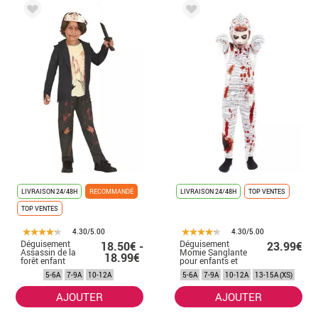
LIVRAISON 24/48H
RECOMMANDÉ
LIVRAISON 24/48H
TOP VENTES
TOP VENTES
4.30/5.00
4.30/5.00
Déguisement
Déguisement
18.50€ -
23.99€
Assassin de la
Momie Sanglante
18.99€
forêt enfant
pour enfants et
adolescents
5-6A
7-9A
10-12A
5-6A
7-9A
10-12A
13-15A (XS)
AJOUTER
AJOUTER