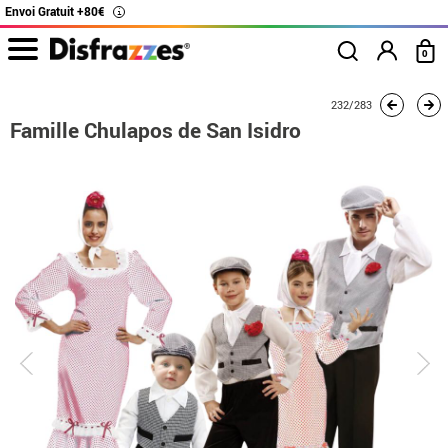
Envoi Gratuit +80€
i
0
Accueil
Déguisements
Déguisements en groupe
Famille Chulapos de San I
232/283
Famille Chulapos de San Isidro