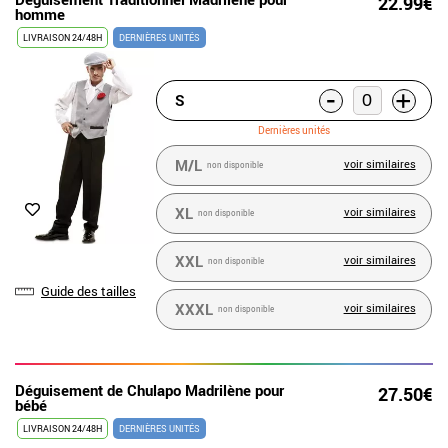
22.99€
homme
LIVRAISON 24/48H
DERNIÈRES UNITÉS
-
+
S
Dernières unités
M/L
voir similaires
non disponible
XL
voir similaires
non disponible
XXL
voir similaires
non disponible
Guide des tailles
XXXL
voir similaires
non disponible
Déguisement de Chulapo Madrilène pour
27.50€
bébé
LIVRAISON 24/48H
DERNIÈRES UNITÉS