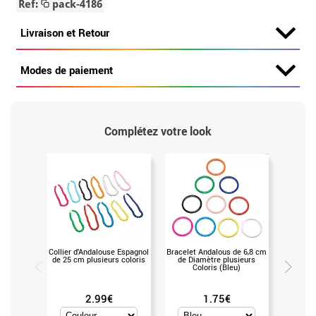
Ref:
pack-4186
Livraison et Retour
Modes de paiement
Complétez votre look
Collier d'Andalouse Espagnol
Bracelet Andalous de 6,8 cm
Gants Ad
de 25 cm plusieurs coloris
de Diamètre plusieurs
co
Coloris (Bleu)
2.99€
1.75€