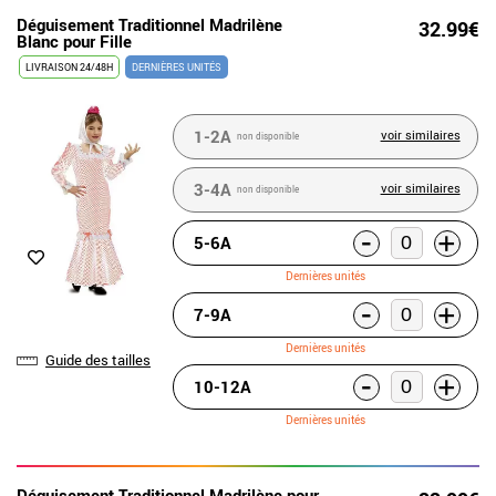
Déguisement Traditionnel Madrilène
32.99€
Blanc pour Fille
LIVRAISON 24/48H
DERNIÈRES UNITÉS
1-2A
voir similaires
non disponible
3-4A
voir similaires
non disponible
-
+
5-6A
Dernières unités
-
+
7-9A
Dernières unités
Guide des tailles
-
+
10-12A
Dernières unités
Déguisement Traditionnel Madrilène pour