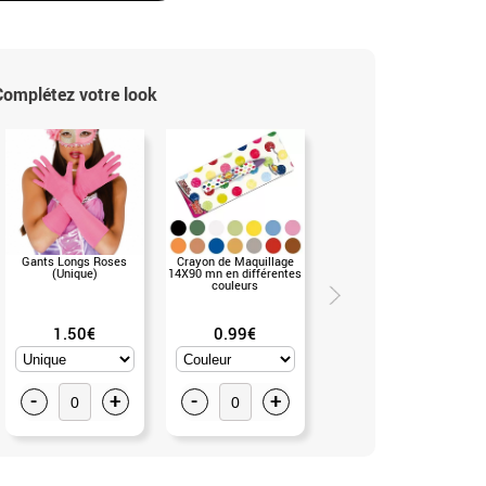
Complétez votre look
Gants Longs Roses
Crayon de Maquillage
Gants Fuchsia
(Unique)
14X90 mn en différentes
Fluorescent de 42 cm
couleurs
(Unique)
1.50€
0.99€
1.50€
-
+
-
+
-
+