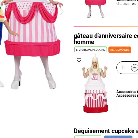
chaussures
gâteau d'anniversaire 
homme
LIVRAISON 3/4 JOURS
RECOMMANDÉ
-
L
Accessoires 
Accessoires 
Déguisement cupcake av