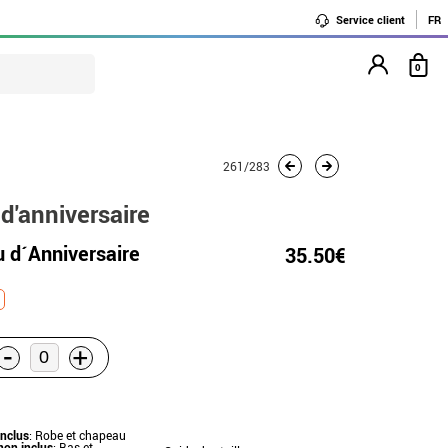
Service client
FR
0
261/283
d'anniversaire
 d´Anniversaire
35.50€
-
+
inclus
: Robe et chapeau
non inclus
: Bas et