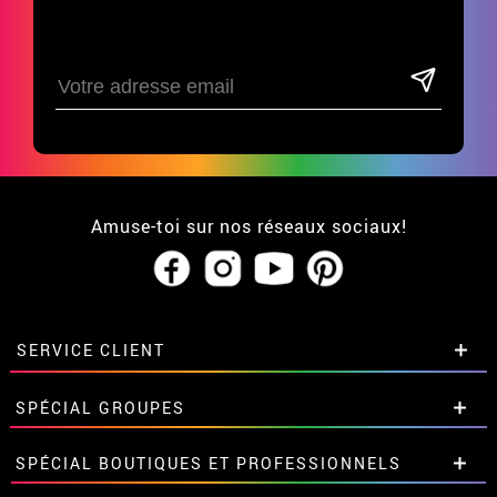
Amuse-toi sur nos réseaux sociaux!
SERVICE CLIENT
• Qui sommes-nous?
SPÉCIAL GROUPES
• CGV
• Mentions légales
et
Proteccion des données
Remises spéciales pour groupes et
SPÉCIAL BOUTIQUES ET PROFESSIONNELS
• Soutien
grandes commandes.