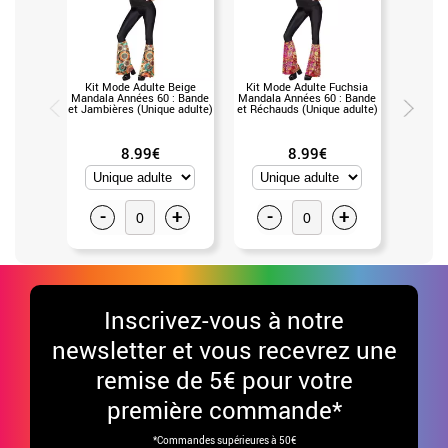
Kit Mode Adulte Beige
Kit Mode Adulte Fuchsia
Kit Mo
Mandala Années 60 : Bande
Mandala Années 60 : Bande
Bleu An
et Jambières (Unique adulte)
et Réchauds (Unique adulte)
Jambièr
8.99€
8.99€
-
+
-
+
-
Inscrivez-vous à notre
newsletter et vous recevrez une
remise de 5€ pour votre
première commande*
*Commandes supérieures à 50€