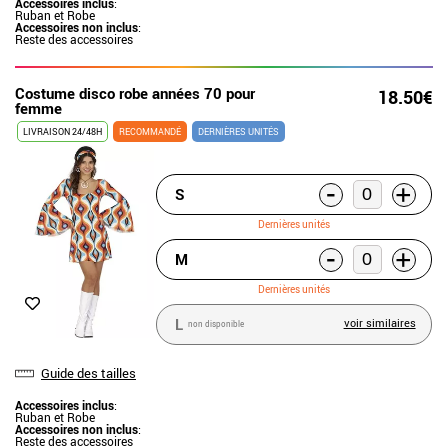
Accessoires inclus
:
Ruban et Robe
Accessoires non inclus
:
Reste des accessoires
Costume disco robe années 70 pour
18.50€
femme
LIVRAISON 24/48H
RECOMMANDÉ
DERNIÈRES UNITÉS
-
+
S
Dernières unités
-
+
M
Dernières unités
L
voir similaires
non disponible
Guide des tailles
Accessoires inclus
:
Ruban et Robe
Accessoires non inclus
:
Reste des accessoires