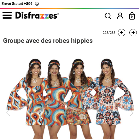
Envoi Gratuit +80€
i
0
Accueil
Déguisements
Déguisements en groupe
Groupe avec des robes hip
223/283
Groupe avec des robes hippies