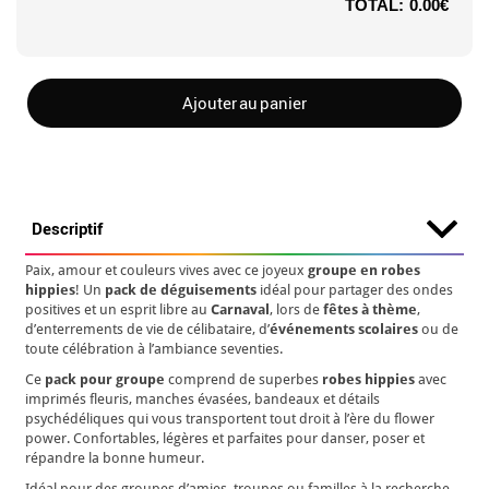
TOTAL:
0.00€
Ajouter au panier
Descriptif
Paix, amour et couleurs vives avec ce joyeux
groupe en robes
hippies
! Un
pack de déguisements
idéal pour partager des ondes
positives et un esprit libre au
Carnaval
, lors de
fêtes à thème
,
d’enterrements de vie de célibataire, d’
événements scolaires
ou de
toute célébration à l’ambiance seventies.
Ce
pack pour groupe
comprend de superbes
robes hippies
avec
imprimés fleuris, manches évasées, bandeaux et détails
psychédéliques qui vous transportent tout droit à l’ère du flower
power. Confortables, légères et parfaites pour danser, poser et
répandre la bonne humeur.
Idéal pour des groupes d’amies, troupes ou familles à la recherche