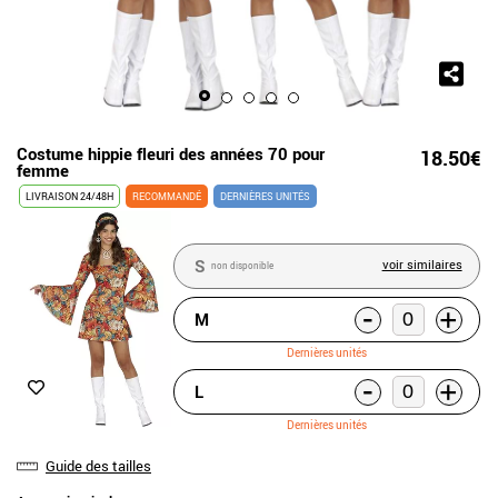
Costume hippie fleuri des années 70 pour
18.50€
femme
LIVRAISON 24/48H
RECOMMANDÉ
DERNIÈRES UNITÉS
S
voir similaires
non disponible
-
+
M
Dernières unités
-
+
L
Dernières unités
Guide des tailles