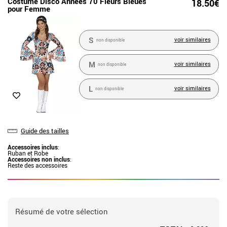
Costume Disco Années 70 Fleurs Bleues
18.50€
pour Femme
S
voir similaires
non disponible
M
voir similaires
non disponible
L
voir similaires
non disponible
Guide des tailles
Accessoires inclus
:
Ruban et Robe
Accessoires non inclus
:
Reste des accessoires
Résumé de votre sélection