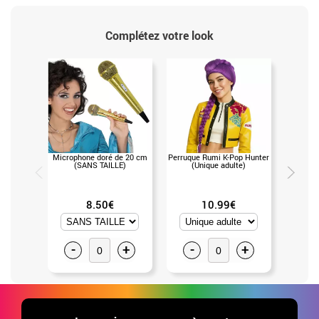
Complétez votre look
Microphone doré de 20 cm
Perruque Rumi K-Pop Hunter
Perru
(SANS TAILLE)
(Unique adulte)
Chassere
8.50€
10.99€
-
+
-
+
-