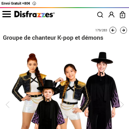
Envoi Gratuit +80€
i
0
Accueil
Déguisements
Déguisements en groupe
Chanteurs K-Pop
179/283
Grou
Groupe de chanteur K-pop et démons