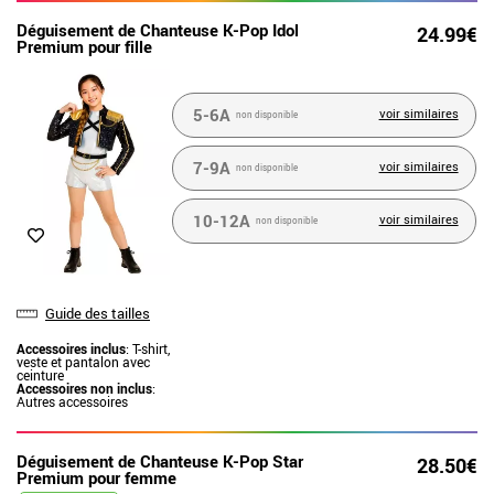
Déguisement de Chanteuse K-Pop Idol
24.99€
Premium pour fille
5-6A
voir similaires
non disponible
7-9A
voir similaires
non disponible
10-12A
voir similaires
non disponible
Guide des tailles
Accessoires inclus
: T-shirt,
veste et pantalon avec
ceinture
Accessoires non inclus
:
Autres accessoires
Déguisement de Chanteuse K-Pop Star
28.50€
Premium pour femme