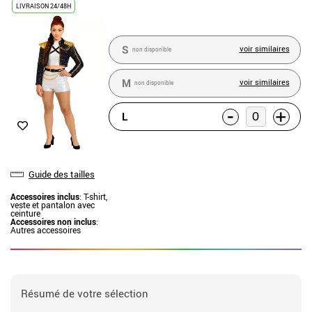
LIVRAISON 24/48H
S
voir similaires
non disponible
M
voir similaires
non disponible
-
+
L
Guide des tailles
Accessoires inclus
: T-shirt,
veste et pantalon avec
ceinture
Accessoires non inclus
:
Autres accessoires
Résumé de votre sélection