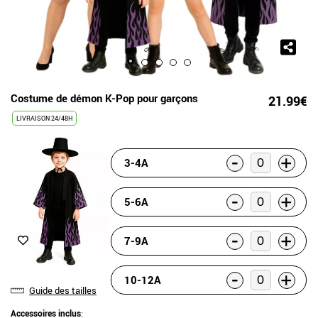
Costume de démon K-Pop pour garçons
21.99€
LIVRAISON 24/48H
-
+
3-4A
-
+
5-6A
-
+
7-9A
-
+
10-12A
Guide des tailles
Accessoires inclus
: