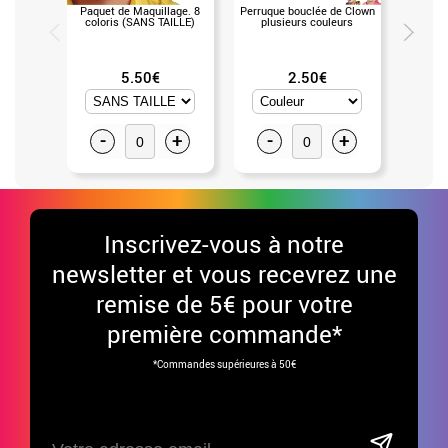
Paquet de Maquillage. 8
Perruque bouclée de Clown
Klaxo
coloris (SANS TAILLE)
plusieurs couleurs
5.50€
2.50€
-
+
-
+
-
Inscrivez-vous à notre
newsletter et vous recevrez une
remise de 5€ pour votre
première commande*
*Commandes supérieures à 50€