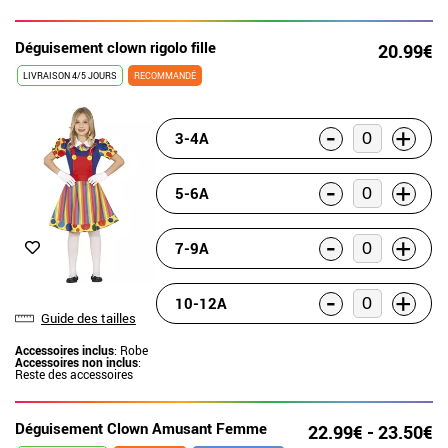
Déguisement clown rigolo fille
20.99€
LIVRAISON 4/5 JOURS
RECOMMANDÉ
-
+
3-4A
-
+
5-6A
-
+
7-9A
-
+
10-12A
Guide des tailles
Accessoires inclus
: Robe
Accessoires non inclus
:
Reste des accessoires
Déguisement Clown Amusant Femme
22.99€ - 23.50€