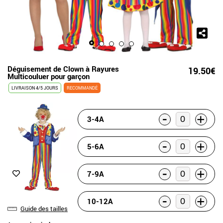
Déguisement de Clown à Rayures
19.50€
Multicouluer pour garçon
LIVRAISON 4/5 JOURS
RECOMMANDÉ
-
+
3-4A
-
+
5-6A
-
+
7-9A
-
+
10-12A
Guide des tailles