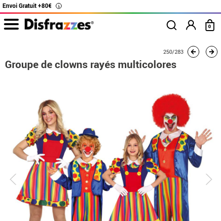
Envoi Gratuit +80€
i
0
Accueil
Déguisements
Déguisements en groupe
Groupe de clowns rayés mu
250/283
Groupe de clowns rayés multicolores