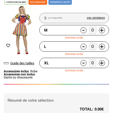
LIVRAISON 24/48H
RECOMMANDÉ
DERNIÈRES UNITÉS
S
voir similaires
non disponible
-
+
M
Dernières unités
-
+
L
Dernières unités
-
+
XL
Guide des tailles
Dernières unités
Accessoires inclus
: Robe
Accessoires non inclus
:
Gants ou chaussures
Résumé de votre sélection
TOTAL:
0.00€