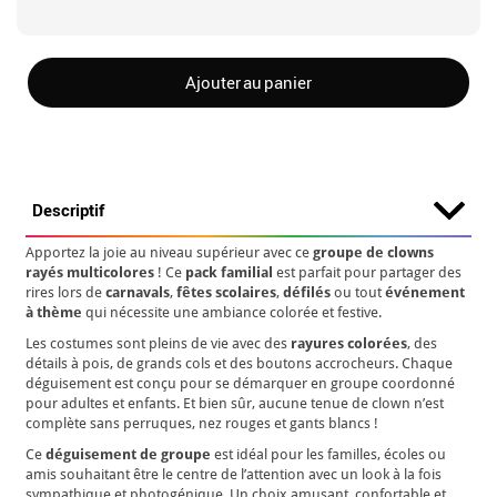
Ajouter au panier
Descriptif
Apportez la joie au niveau supérieur avec ce
groupe de clowns
rayés multicolores
! Ce
pack familial
est parfait pour partager des
rires lors de
carnavals
,
fêtes scolaires
,
défilés
ou tout
événement
à thème
qui nécessite une ambiance colorée et festive.
Les costumes sont pleins de vie avec des
rayures colorées
, des
détails à pois, de grands cols et des boutons accrocheurs. Chaque
déguisement est conçu pour se démarquer en groupe coordonné
pour adultes et enfants. Et bien sûr, aucune tenue de clown n’est
complète sans perruques, nez rouges et gants blancs !
Ce
déguisement de groupe
est idéal pour les familles, écoles ou
amis souhaitant être le centre de l’attention avec un look à la fois
sympathique et photogénique. Un choix amusant, confortable et