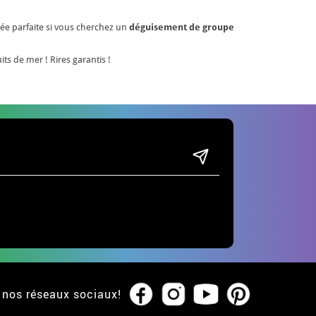
dée parfaite si vous cherchez un
déguisement de groupe
ts de mer ! Rires garantis !
 nos réseaux sociaux!