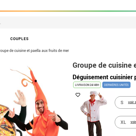
COUPLES
oupe de cuisine et paella aux fruits de mer
Groupe de cuisine e
Déguisement cuisinier
LIVRAISON 24/48H
DERNIÈRES UNITÉS
S
voir 
XL
voi