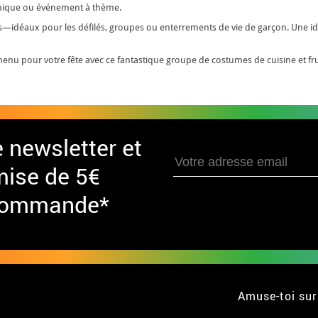
omique ou événement à thème.
ants—idéaux pour les défilés, groupes ou enterrements de vie de garçon. Une i
enu pour votre fête avec ce fantastique groupe de costumes de cuisine et frui
e newsletter et
mise de 5€
 commande*
Amuse-toi sur