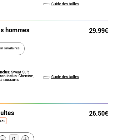
Guide des tailles
es hommes
29.99€
oir similaires
inclus
: Sweat Suit
non inclus
: Chemise,
Guide des tailles
 chaussures
ultes
26.50€
SEXE
-
+