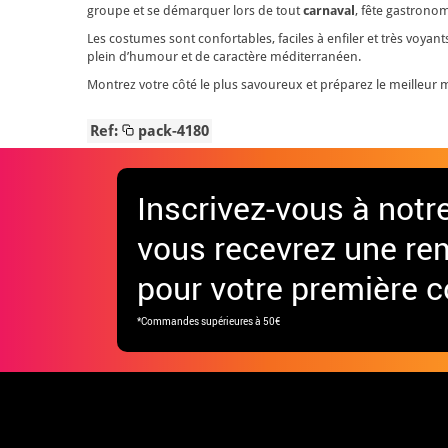
groupe et se démarquer lors de tout
carnaval
, fête gastron
Les costumes sont confortables, faciles à enfiler et très voy
plein d’humour et de caractère méditerranéen.
Montrez votre côté le plus savoureux et préparez le meilleur m
Ref:
pack-4180
Inscrivez-vous à notr
vous recevrez une re
pour votre première
*Commandes supérieures à 50€