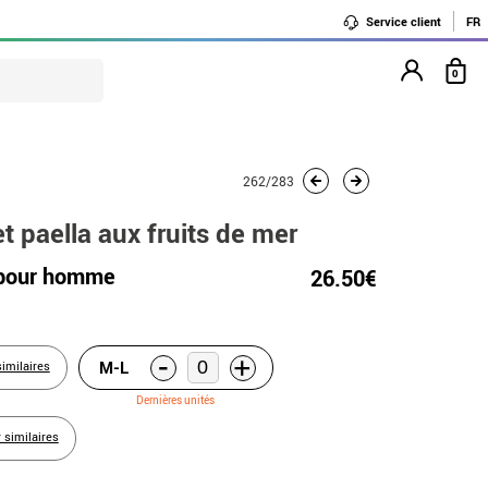
Service client
FR
0
262/283
t paella aux fruits de mer
 pour homme
26.50€
-
+
M-L
similaires
Dernières unités
r similaires