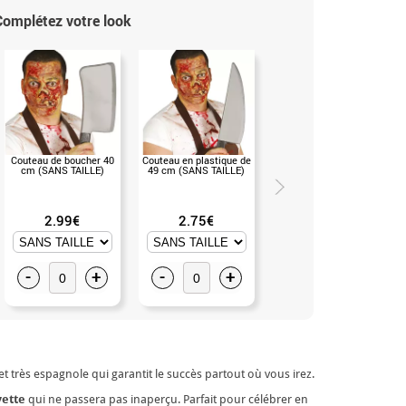
Complétez votre look
Couteau de boucher 40
Couteau en plastique de
Shirt taille M-L seul
cm (SANS TAILLE)
49 cm (SANS TAILLE)
homme en différentes
couleurs
2.99€
2.75€
9.50€
-
+
-
+
-
+
t très espagnole qui garantit le succès partout où vous irez.
vette
qui ne passera pas inaperçu. Parfait pour célébrer en