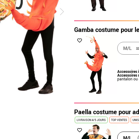
Gamba costume pour l
M/L
v
Accessoires 
Accessoires 
pantalon ou
Paella costume pour ad
LIVRAISON 4/5 JOURS
TOP VENTES
UNI
M/L