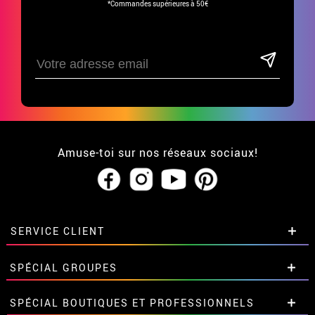
*Commandes supérieures à 50€
Amuse-toi sur nos réseaux sociaux!
SERVICE CLIENT
• Qui sommes-nous?
SPÉCIAL GROUPES
• CGV
• Mentions légales
et
Proteccion des données
Remises spéciales pour groupes et
SPÉCIAL BOUTIQUES ET PROFESSIONNELS