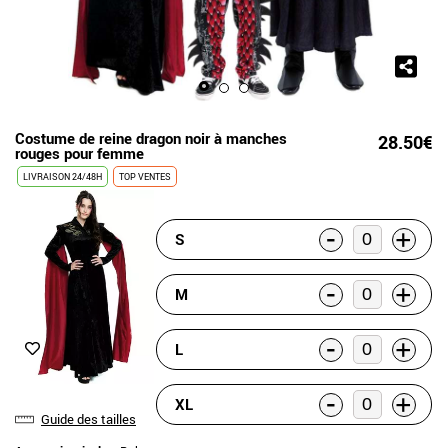
Costume de reine dragon noir à manches
28.50€
rouges pour femme
LIVRAISON 24/48H
TOP VENTES
-
+
S
-
+
M
-
+
L
-
+
XL
Guide des tailles