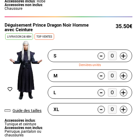
Accessoires inclus
: Robe
Accessoires non inclus
:
Chaussure
Déguisement Prince Dragon Noir Homme
35.50€
avec Ceinture
LIVRAISON 24/48H
TOP VENTES
-
+
S
Dernières unités
-
+
M
-
+
L
-
+
XL
Guide des tailles
Accessoires inclus
:
Tunique et ceinture
Accessoires non inclus
:
Perruque, pantalon ou
chaussures