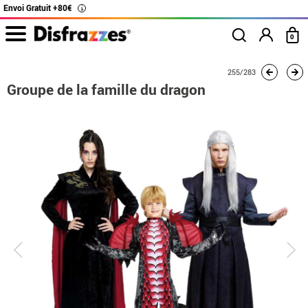
Envoi Gratuit +80€
i
0
Accueil
Déguisements
Déguisements en groupe
Game of Thrones
255/283
Grou
Groupe de la famille du dragon