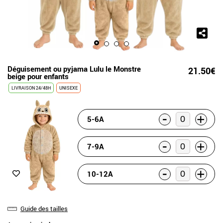
Déguisement ou pyjama Lulu le Monstre
21.50€
beige pour enfants
LIVRAISON 24/48H
UNISEXE
-
+
5-6A
-
+
7-9A
-
+
10-12A
Guide des tailles