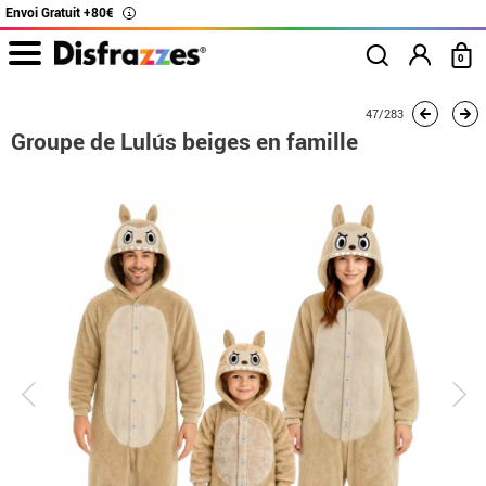
Envoi Gratuit +80€
i
0
Accueil
Déguisements
Déguisements en groupe
Groupe de Lulús beiges en
47/283
Groupe de Lulús beiges en famille