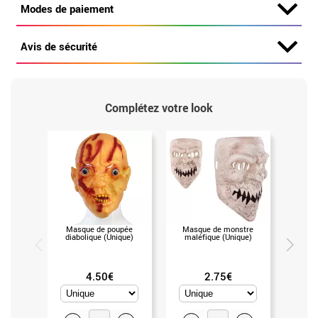
Modes de paiement
Avis de sécurité
Complétez votre look
Masque de poupée
Masque de monstre
Bandeau 
diabolique (Unique)
maléfique (Unique)
late
4.50€
2.75€