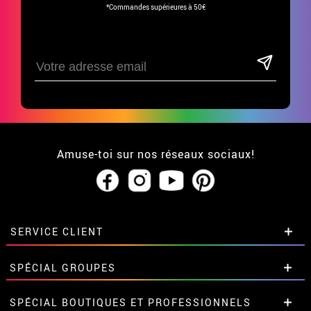
*Commandes supérieures à 50€
Amuse-toi sur nos réseaux sociaux!
SERVICE CLIENT
• Qui sommes-nous?
SPÉCIAL GROUPES
• CGV
• Mentions légales
et
Proteccion des données
Remises spéciales pour groupes et
SPÉCIAL BOUTIQUES ET PROFESSIONNELS