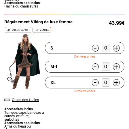
Accessoires non inclus
:
Hache ou chaussures
Déguisement Viking de luxe femme
43.99€
LIVRAISON 24/48H
TOP VENTES
-
+
S
Dernières unités
-
+
M-L
-
+
XL
Dernières unités
Guide des tailles
Accessoires inclus
:
Tunique, cape, bandeau à
cornes, ceinture,
surbottes
Accessoires non inclus
:
Arme ou fléau ou