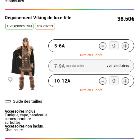
chaussures
Déguisement Viking de luxe fille
38.50€
LIVRAISON 24/48H
TOP VENTES
-
+
5-6A
Dernières unités
7-9A
voir similaires
non disponible
-
+
10-12A
Dernières unités
Guide des tailles
Accessoires inclus
:
Tunique, cape, bandeau à
cornes, ceinture,
surbottes
Accessoires non inclus
:
Chaussure