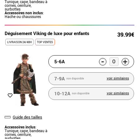
Tunique, cape, bandeau à
cornes, ceinture,
surbottes
Accessoires non inclus
:
Hache ou chaussures
Déguisement Viking de luxe pour enfants
39.99€
LIVRAISON 24/48H
TOP VENTES
-
+
5-6A
7-9A
voir similaires
non disponible
10-12A
voir similaires
non disponible
Guide des tailles
Accessoires inclus
:
Tunique, cape, bandeau à
cornes, ceinture,
surbottes