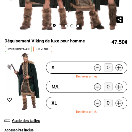
Déguisement Viking de luxe pour homme
47.50€
LIVRAISON 24/48H
TOP VENTES
-
+
S
Dernières unités
-
+
M/L
-
+
XL
Dernières unités
Guide des tailles
Accessoires inclus
: