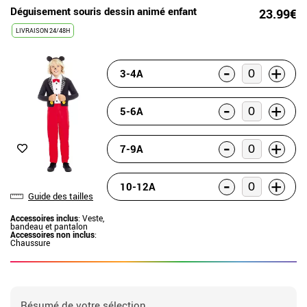
Déguisement souris dessin animé enfant
23.99€
LIVRAISON 24/48H
-
+
3-4A
-
+
5-6A
-
+
7-9A
-
+
10-12A
Guide des tailles
Accessoires inclus
: Veste,
bandeau et pantalon
Accessoires non inclus
:
Chaussure
Résumé de votre sélection