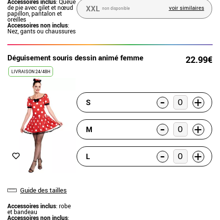
Accessoires inclus
: Queue
de pie avec gilet et nœud
XXL
voir similaires
non disponible
papillon, pantalon et
oreilles
Accessoires non inclus
:
Nez, gants ou chaussures
Déguisement souris dessin animé femme
22.99€
LIVRAISON 24/48H
-
+
S
-
+
M
-
+
L
Guide des tailles
Accessoires inclus
: robe
et bandeau
Accessoires non inclus
: