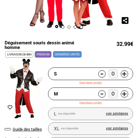
Déguisement souris dessin animé
32.99€
homme
LIVRAISON 24/48H
PREMIUM
DERNIÈRES UNITÉS
-
+
S
Dernières unités
-
+
M
Dernières unités
L
voir similaires
non disponible
XL
voir similaires
Guide des tailles
non disponible