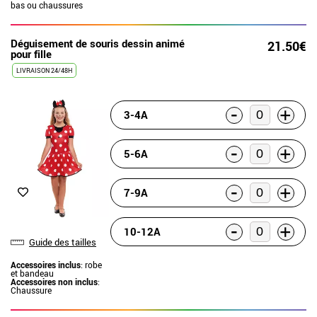
bas ou chaussures
Déguisement de souris dessin animé
21.50€
pour fille
LIVRAISON 24/48H
-
+
3-4A
-
+
5-6A
-
+
7-9A
-
+
10-12A
Guide des tailles
Accessoires inclus
: robe
et bandeau
Accessoires non inclus
:
Chaussure