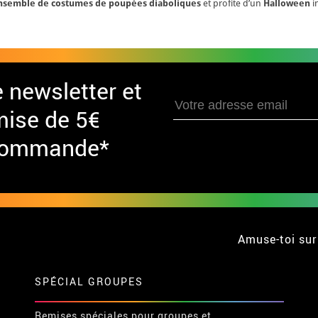
nsemble de costumes de poupées diaboliques
et profite d’un
Halloween
i
e newsletter et
mise de 5€
 commande*
Amuse-toi sur
SPÉCIAL GROUPES
Remises spéciales pour groupes et