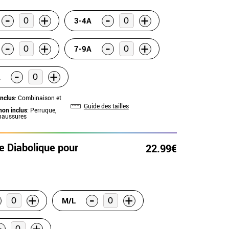
-
-
+
+
3-4A
-
-
+
+
7-9A
-
+
A
inclus
: Combinaison et
Guide des tailles
non inclus
: Perruque,
haussures
 Diabolique pour
22.99€
-
+
+
M/L
-