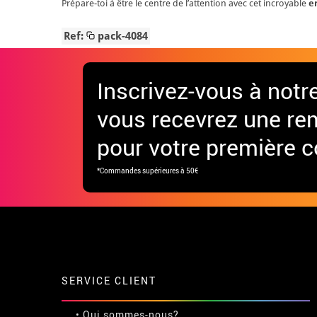
Prépare-toi à être le centre de l’attention avec cet incroyable
e
Ref:
pack-4084
Inscrivez-vous à notr
vous recevrez une re
pour votre première
*Commandes supérieures à 50€
SERVICE CLIENT
• Qui sommes-nous?