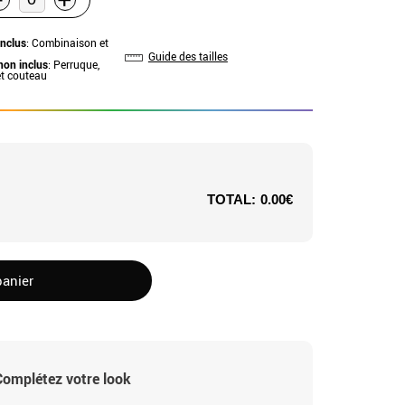
+
inclus
: Combinaison et
Guide des tailles
non inclus
: Perruque,
t couteau
TOTAL:
0.00€
panier
Complétez votre look