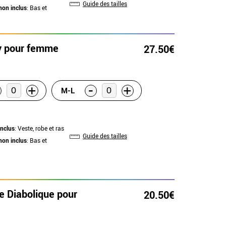
Guide des tailles
non inclus
: Bas et
y pour femme
27.50€
-
+
+
M-L
inclus
: Veste, robe et ras
Guide des tailles
non inclus
: Bas et
 Diabolique pour
20.50€