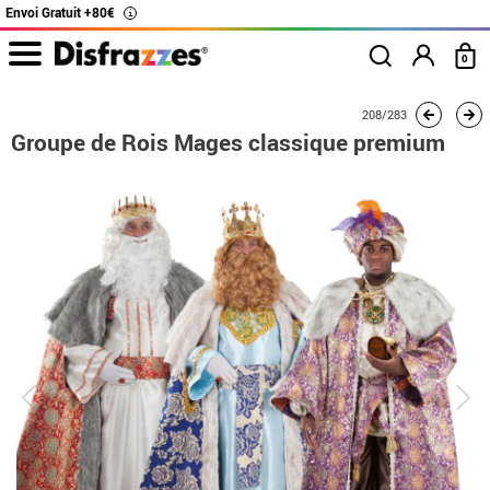
Envoi Gratuit +80€
i
0
Accueil
Déguisements
Déguisements en groupe
Groupe de Rois Mages cl
208/283
Groupe de Rois Mages classique premium