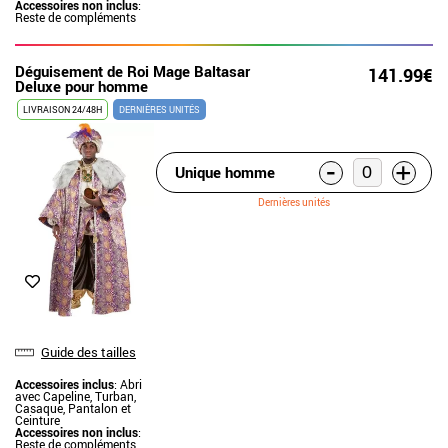
Accessoires non inclus
:
Reste de compléments
Déguisement de Roi Mage Baltasar
141.99€
Deluxe pour homme
LIVRAISON 24/48H
DERNIÈRES UNITÉS
-
+
Unique homme
Dernières unités
Guide des tailles
Accessoires inclus
: Abri
avec Capeline, Turban,
Casaque, Pantalon et
Ceinture
Accessoires non inclus
:
Reste de compléments