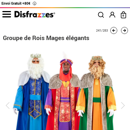
Envoi Gratuit +80€
i
0
Accueil
Déguisements
Déguisements en groupe
Groupe de Rois Mages élé
241/283
Groupe de Rois Mages élégants