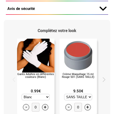
Avis de sécurité
Complétez votre look
Gants Adultes en différentes
Crème Maquillage 15 ml
Palette d
couleurs (Blanc)
Rouge 501 (SANS TAILLE)
12 coul
0.99€
9.50€
-
+
-
+
-