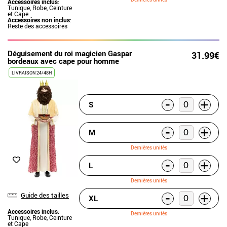
Accessoires inclus
:
Tunique, Robe, Ceinture
et Cape
Accessoires non inclus
:
Reste des accessoires
Déguisement du roi magicien Gaspar
31.99€
bordeaux avec cape pour homme
LIVRAISON 24/48H
-
+
S
-
+
M
Dernières unités
-
+
L
Dernières unités
-
+
Guide des tailles
XL
Accessoires inclus
:
Dernières unités
Tunique, Robe, Ceinture
et Cape