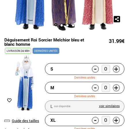
Déguisement Roi Sorcier Melchior bleu et
31.99€
blanc homme
LIVRAISON 24/48H
DERNIÈRES UNITÉS
-
+
S
Dernières unités
-
+
M
Dernières unités
L
voir similaires
non disponible
-
+
XL
Guide des tailles
Dernières unités