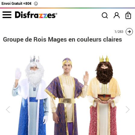
Envoi Gratuit +80€
i
0
Accueil
Déguisements
Déguisements pour couples
Groupe de Rois Mages e
1/283
Groupe de Rois Mages en couleurs claires