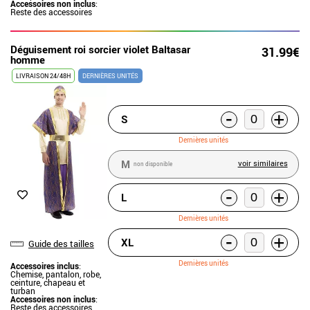
Accessoires non inclus
:
Reste des accessoires
Déguisement roi sorcier violet Baltasar
31.99€
homme
LIVRAISON 24/48H
DERNIÈRES UNITÉS
-
+
S
Dernières unités
M
voir similaires
non disponible
-
+
L
Dernières unités
-
+
XL
Guide des tailles
Dernières unités
Accessoires inclus
:
Chemise, pantalon, robe,
ceinture, chapeau et
turban
Accessoires non inclus
:
Reste des accessoires