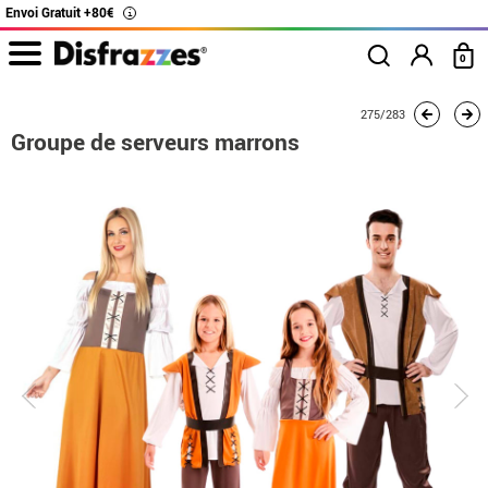
Envoi Gratuit +80€
i
0
Accueil
Déguisements
Déguisements en groupe
Groupe de serveurs marro
275/283
Groupe de serveurs marrons