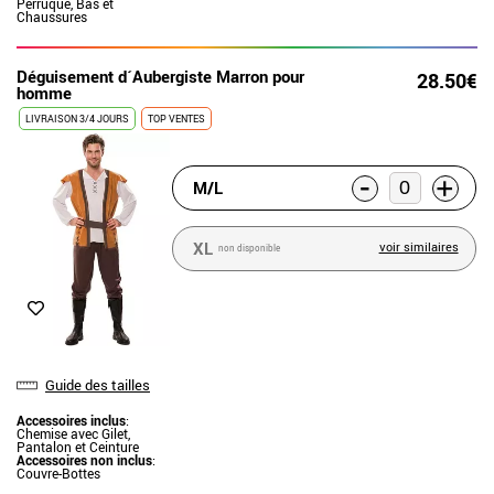
Perruque, Bas et
Chaussures
Déguisement d´Aubergiste Marron pour
28.50€
homme
LIVRAISON 3/4 JOURS
TOP VENTES
-
+
M/L
XL
voir similaires
non disponible
Guide des tailles
Accessoires inclus
:
Chemise avec Gilet,
Pantalon et Ceinture
Accessoires non inclus
:
Couvre-Bottes