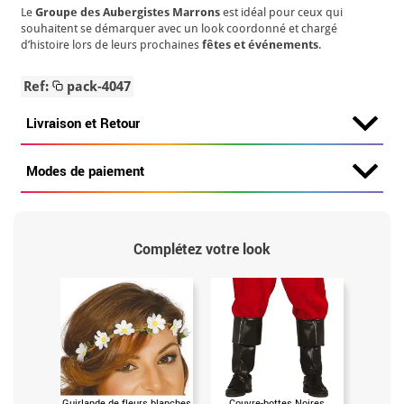
Le
Groupe des Aubergistes Marrons
est idéal pour ceux qui
souhaitent se démarquer avec un look coordonné et chargé
d’histoire lors de leurs prochaines
fêtes et événements
.
Ref:
pack-4047
Livraison et Retour
Modes de paiement
Complétez votre look
Guirlande de fleurs blanches
Couvre-bottes Noires
Sac de 