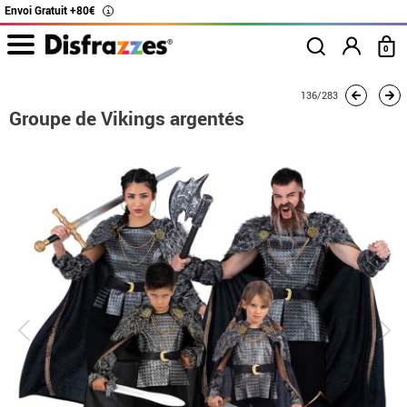
Envoi Gratuit +80€
i
0
Accueil
Déguisements
Déguisements en groupe
Game of Thrones
136/283
Grou
Groupe de Vikings argentés