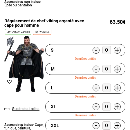
Accessoires non inclus
:
Épée ou pantalon
Déguisement de chef viking argenté avec
63.50€
cape pour homme
LIVRAISON 24/48H
TOP VENTES
-
+
S
Dernières unités
-
+
M
Dernières unités
-
+
L
Dernières unités
-
+
XL
Guide des tailles
Dernières unités
-
+
Accessoires inclus
: Cape,
XXL
tunique, ceinture,