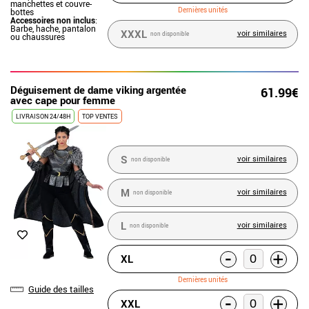
manchettes et couvre-
Dernières unités
bottes
Accessoires non inclus
:
Barbe, hache, pantalon
XXXL
voir similaires
non disponible
ou chaussures
Déguisement de dame viking argentée
61.99€
avec cape pour femme
LIVRAISON 24/48H
TOP VENTES
S
voir similaires
non disponible
M
voir similaires
non disponible
L
voir similaires
non disponible
-
+
XL
Dernières unités
Guide des tailles
-
+
XXL