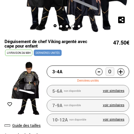
Déguisement de chef Viking argenté avec
47.50€
cape pour enfant
LIVRAISON 24/48H
DERNIÈRES UNITÉS
-
+
3-4A
Dernières unités
5-6A
voir similaires
non disponible
7-9A
voir similaires
non disponible
10-12A
voir similaires
non disponible
Guide des tailles