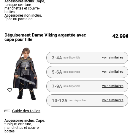
Accessoires inclus
: Cape,
tunique, ceinture,
manchettes et couvre-
bottes
Accessoires non inclus
:
Épée ou pantalon
Déguisement Dame Viking argentée avec
42.99€
cape pour fille
3-4A
voir similaires
non disponible
5-6A
voir similaires
non disponible
7-9A
voir similaires
non disponible
10-12A
voir similaires
non disponible
Guide des tailles
Accessoires inclus
: Cape,
tunique, ceinture,
manchettes et couvre-
bottes