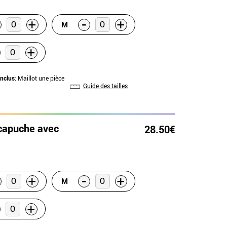
-
+
+
M
+
inclus
: Maillot une pièce
Guide des tailles
 capuche avec
28.50€
-
+
+
M
+