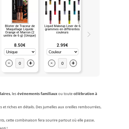
Blister de Traceur de
Liquid Makeup Liner de 6
Chapeau de cowboy ou
Maquillage Liquide
grammes en différentes
d'explorateur en tissu
Orange et Marron (2
couleurs
marron (Unique)
unités de 6 g) (Unique)
8.50€
2.99€
5.50€
-
+
-
+
-
+
laires
, les
événements familiaux
ou toute
célébration à
 et riches en détails. Des jumelles aux oreilles rembourrées,
ts, cette combinaison fera sourire partout où elle passe.
nti !