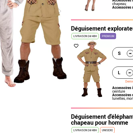
chapeau
Accessoires 
Déguisement explorate
LIVRAISON 24/48H
PREMIUM
-
S
-
L
Derni
Accessoires 
ceinture
Accessoires 
lunettes, mo
Déguisement d'éléphant
chapeau pour homme
LIVRAISON 24/48H
UNISEXE