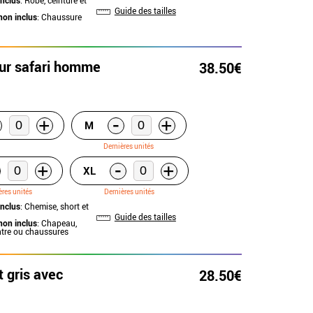
Guide des tailles
non inclus
: Chaussure
ur safari homme
38.50€
-
+
+
M
Dernières unités
-
+
+
XL
ères unités
Dernières unités
inclus
: Chemise, short et
Guide des tailles
non inclus
: Chapeau,
ntre ou chaussures
 gris avec
28.50€