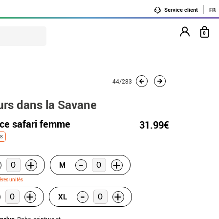
Service client
FR
0
44/283
urs dans la Savane
ice safari femme
31.99€
ES
-
+
+
M
ères unités
-
+
+
XL
inclus
: Robe, ceinture et