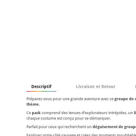
Descriptif
Livraison et Retour
Préparez-vous pour une grande aventure avec ce
groupe de 
thème
.
Ce
pack
comprend des tenues d’explorateurs intrépides, un
l
chaque costume est conçu pour se démarquer.
Parfait pour ceux qui recherchent un
déguisement de groupe
Explorez votre côté sauvage et créez des moments inoubliabl