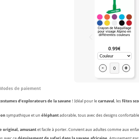
Crayon de Maquillage
pour visage Alpino en
différentes couleurs
0.99€
-
+
Modes de paiement
costumes d’explorateurs de la savane
! Idéal pour le
carnaval
, les
fêtes sco
ion
sympathique et un
éléphant
adorable, tous avec des designs confortables
 original, amusant
et facile à porter. Convient aux adultes comme aux enfan
es avec ce
déguisement de safari dans la savane africaine
. Amusement gara