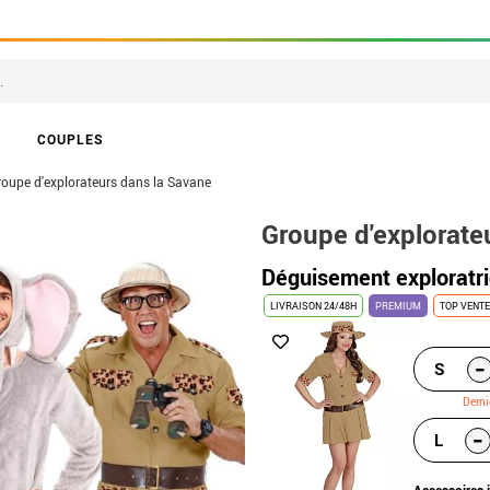
COUPLES
roupe d'explorateurs dans la Savane
Groupe d'explorate
Déguisement exploratr
LIVRAISON 24/48H
PREMIUM
TOP VENT
-
S
Derni
-
L
Accessoires 