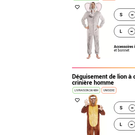
-
S
-
L
Accessoires 
et bonnet
Déguisement de lion à
crinière homme
LIVRAISON 24/48H
UNISEXE
-
S
-
L