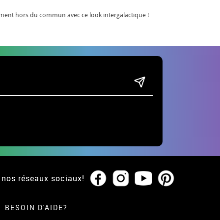
ment hors du commun avec ce look intergalactique !
 nos réseaux sociaux!
BESOIN D'AIDE?