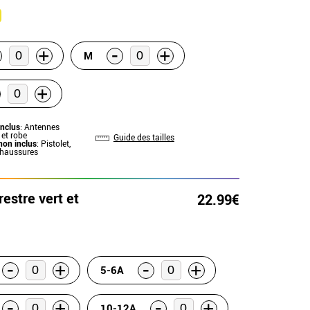
-
+
+
M
+
inclus
: Antennes
 et robe
Guide des tailles
non inclus
: Pistolet,
chaussures
estre vert et
22.99€
-
-
+
+
5-6A
-
-
+
+
10-12A