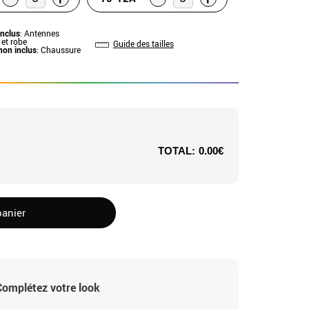
inclus
: Antennes
 et robe
Guide des tailles
non inclus
: Chaussure
TOTAL:
0.00€
panier
Complétez votre look