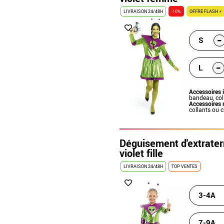
LIVRAISON 24/48H
-10%
OFFRE FLASH ⚡
-
S
-
L
Accessoires 
bandeau, col
Accessoires 
collants ou 
Déguisement d'extraterr
violet fille
LIVRAISON 24/48H
TOP VENTES
3-4A
7-9A