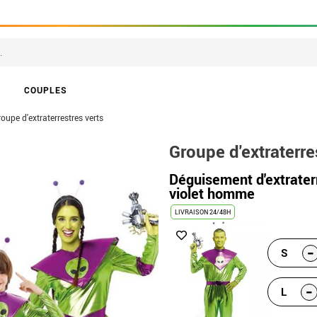
COUPLES
oupe d'extraterrestres verts
Groupe d'extraterre
Déguisement d'extraterr
violet homme
LIVRAISON 24/48H
-
S
-
L