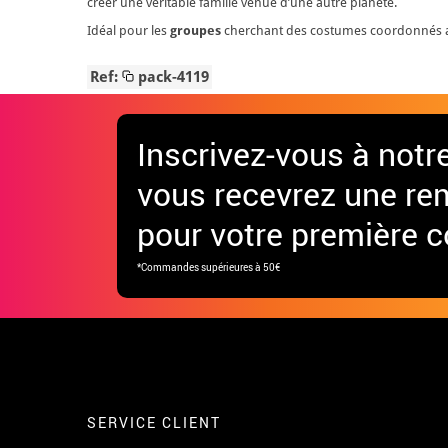
créer une véritable famille venue d’une autre planète.
Idéal pour les
groupes
cherchant des costumes coordonnés ave
Ref:
pack-4119
Inscrivez-vous à notr
vous recevrez une re
pour votre première
*Commandes supérieures à 50€
SERVICE CLIENT