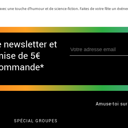
c une touche d’humour et de science-fiction. Faites de votre fête un événe
e newsletter et
mise de 5€
 commande*
Amuse-toi sur
SPÉCIAL GROUPES