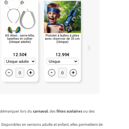
Kit Alien : serre-tête,
Pistolet à bulles à piles
Pistolet à bulles à piles
lunettes et collier
avec réservoir de 33 cm
avec réservoir de 19 cm
(Unique adulte)
(Unique)
(Unique)
12.50€
12.99€
11.99€
-
+
-
+
-
+
se démarquer lors du
carnaval
, des
fêtes scolaires
ou des
. Disponibles en versions adulte et enfant, elles permettent de