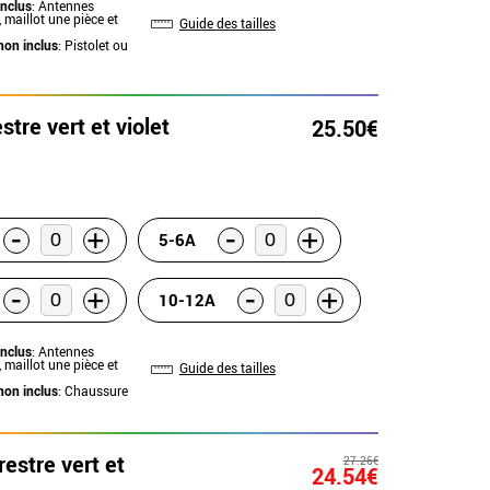
inclus
: Antennes
 maillot une pièce et
Guide des tailles
non inclus
: Pistolet ou
tre vert et violet
25.50€
-
-
+
+
5-6A
-
-
+
+
10-12A
inclus
: Antennes
 maillot une pièce et
Guide des tailles
non inclus
: Chaussure
estre vert et
27.26€
24.54€