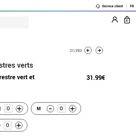
Service client
FR
0
21/283
stres verts
estre vert et
31.99€
-
+
+
M
+