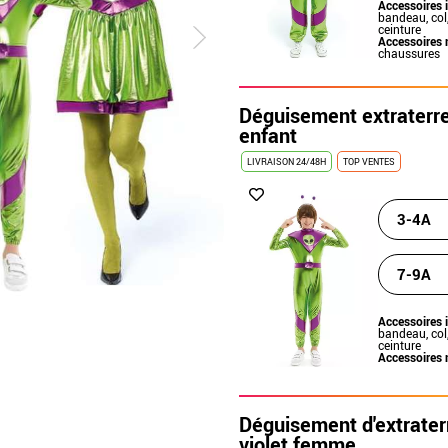
Accessoires 
bandeau, col,
ceinture
Accessoires 
chaussures
Déguisement extraterres
enfant
LIVRAISON 24/48H
TOP VENTES
3-4A
7-9A
Accessoires 
bandeau, col,
ceinture
Accessoires 
Déguisement d'extraterr
violet femme