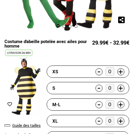
Costume d'abeille potelée avec ailes pour
29.99€ - 32.99€
homme
LIVRAISON 24/48H
-
+
XS
-
+
S
-
+
M-L
-
+
XL
Guide des tailles