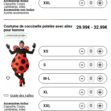
-
Accessoires inclus
:
+
XXL
Capuche, Corps,
Jambières, Ailes
Accessoires non inclus
:
Autres accessoires
Costume de coccinelle potelée avec ailes
29.99€ - 32.99€
pour homme
LIVRAISON 24/48H
-
+
XS
-
+
S
-
+
M-L
-
+
XL
Guide des tailles
-
Accessoires inclus
:
+
XXL
Capuche, Corps,
Jambières, Ailes