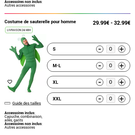
Accessoires non inclus
:
Autres accessoires
Costume de sauterelle pour homme
29.99€ - 32.99€
LIVRAISON 24/48H
-
+
S
-
+
M-L
-
+
XL
-
+
XXL
Guide des tailles
Accessoires inclus
:
Capuche, combinaison,
ailes, gants
Accessoires non inclus
:
Autres accessoires