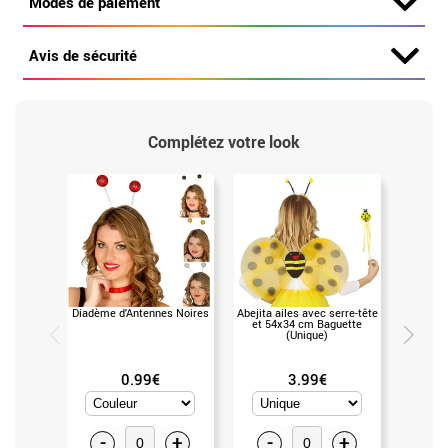
Modes de paiement
Avis de sécurité
Complétez votre look
Diadème d'Antennes Noires
Abejita ailes avec serre-tête
Lunet
et 54x34 cm Baguette
Ant
(Unique)
0.99€
3.99€
-
+
-
+
-