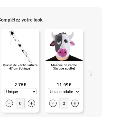
Complétez votre look
Queue de vache laitière
Masque de vache
Étui à bouteille
47 cm (Unique)
(Unique adulte)
camouflage (Unique
adulte)
2.75€
11.99€
4.99€
-
+
-
+
-
+