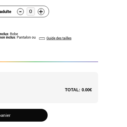
-
+
adulte
inclus
: Robe
non inclus
: Pantalon ou
Guide des tailles
TOTAL:
0.00€
panier