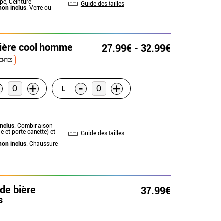
pe, Ceinture
Guide des tailles
non inclus
: Verre ou
ière cool homme
27.99€ - 32.99€
ENTES
-
+
+
L
inclus
: Combinaison
 et porte-canette) et
Guide des tailles
non inclus
: Chaussure
de bière
37.99€
s