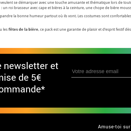
ui veulent se démarquer avec une touche amusante et thématique lors de tou
: un roi brasseur avec cape et bières à la ceinture, une chope de bière mo
 répandre la bonne humeur partout où ils vont. Les costumes sont confortable
u les
fêtes de la bière
, ce pack est une garantie de plaisir et d’esprit festif dè
e newsletter et
mise de 5€
 commande*
Amuse-toi sur