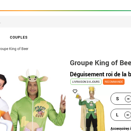
COUPLES
roupe King of Beer
Groupe King of Bee
Déguisement roi de la
LIVRAISON 3/4 JOURS
RECOMMANDÉ
-
S
-
L
Accessoires 