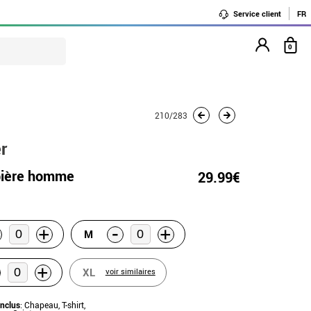
Service client
FR
0
210/283
r
 bière homme
29.99€
-
+
+
M
+
XL
voir similaires
inclus
: Chapeau, T-shirt,