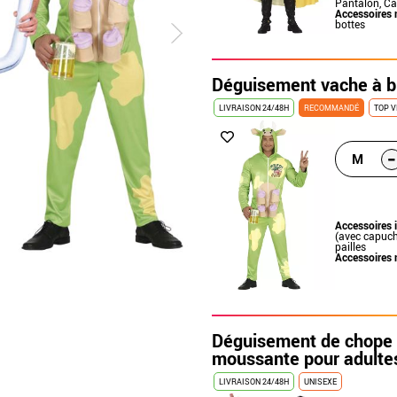
Pantalon, Ca
Accessoires 
bottes
Déguisement vache à b
LIVRAISON 24/48H
RECOMMANDÉ
TOP V
-
M
Accessoires 
(avec capuche
pailles
Accessoires 
Déguisement de chope 
moussante pour adulte
LIVRAISON 24/48H
UNISEXE