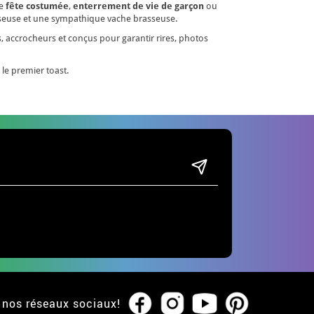
te
fête costumée
,
enterrement de vie de garçon
ou
usseuse et une sympathique vache brasseuse.
s, accrocheurs et conçus pour garantir rires, photos
s le premier toast.
 nos réseaux sociaux!