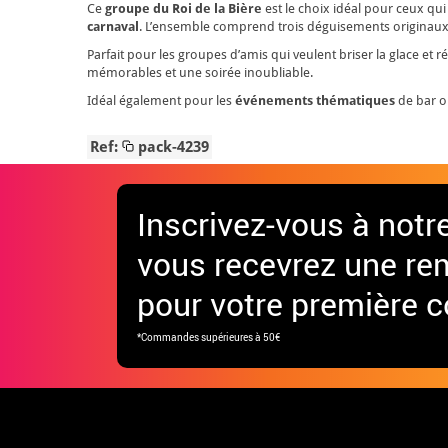
Ce
groupe du Roi de la Bière
est le choix idéal pour ceux q
carnaval
. L’ensemble comprend trois déguisements originaux 
Parfait pour les groupes d’amis qui veulent briser la glace et
mémorables et une soirée inoubliable.
Idéal également pour les
événements thématiques
de bar o
Ref:
pack-4239
Inscrivez-vous à notr
vous recevrez une re
pour votre première
*Commandes supérieures à 50€