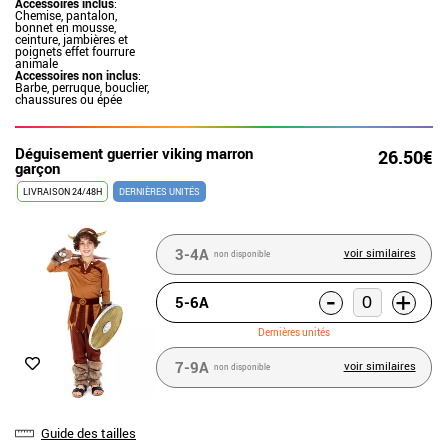
Accessoires inclus
:
Chemise, pantalon,
bonnet en mousse,
ceinture, jambières et
poignets effet fourrure
animale
Accessoires non inclus
:
Barbe, perruque, bouclier,
chaussures ou épée
Déguisement guerrier viking marron
26.50€
garçon
LIVRAISON 24/48H
DERNIÈRES UNITÉS
3-4A
voir similaires
non disponible
-
+
5-6A
Dernières unités
7-9A
voir similaires
non disponible
Guide des tailles