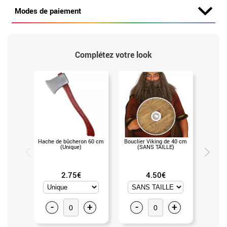
Modes de paiement
Complétez votre look
Hache de bûcheron 60 cm
Bouclier Viking de 40 cm
Barbe v
(Unique)
(SANS TAILLE)
2.75€
4.50€
-
+
-
+
-