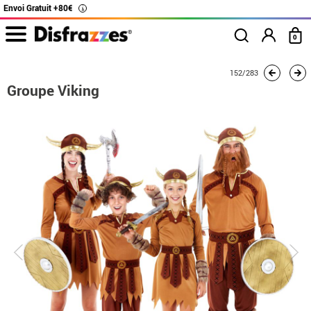
Envoi Gratuit +80€
i
0
Accueil
Déguisements
Déguisements en groupe
Groupe Viking
152/283
Groupe Viking