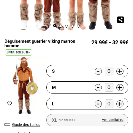
Déguisement guerrier viking marron
29.99€ - 32.99€
homme
LIVRAISON 24/48H
-
+
S
-
+
M
-
+
L
XL
voir similaires
non disponible
Guide des tailles