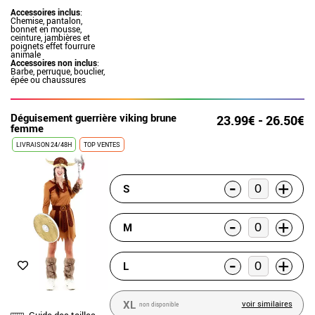
Accessoires inclus
:
Chemise, pantalon,
bonnet en mousse,
ceinture, jambières et
poignets effet fourrure
animale
Accessoires non inclus
:
Barbe, perruque, bouclier,
épée ou chaussures
Déguisement guerrière viking brune
23.99€ - 26.50€
femme
LIVRAISON 24/48H
TOP VENTES
-
+
S
-
+
M
-
+
L
XL
voir similaires
non disponible
Guide des tailles