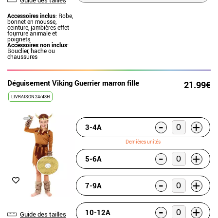
Accessoires inclus
: Robe,
bonnet en mousse,
ceinture, jambières effet
fourrure animale et
poignets
Accessoires non inclus
:
Bouclier, hache ou
chaussures
Déguisement Viking Guerrier marron fille
21.99€
LIVRAISON 24/48H
-
+
3-4A
Dernières unités
-
+
5-6A
-
+
7-9A
-
+
10-12A
Guide des tailles