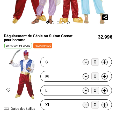
Déguisement de Génie ou Sultan Grenat
32.99€
pour homme
LIVRAISON 4/5 JOURS
RECOMMANDÉ
-
+
S
-
+
M
-
+
L
-
+
XL
Guide des tailles