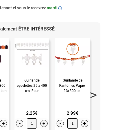
enant et vous le recevrez
mardi
i
également ÊTRE INTÉRESSÉ
e
Guirlande
Guirlande de
Bande Jaune Zone
x300
squelettes 25 x 400
Fantômes Papier
Zombie de 600 cm
tion
cm. Pour
13x300 cm
Décoration
que)
Halloween (Unique)
Décoration
Halloween (Unique)
Halloween (Unique)
2.25€
2.99€
2.99€
+
-
+
-
+
-
+