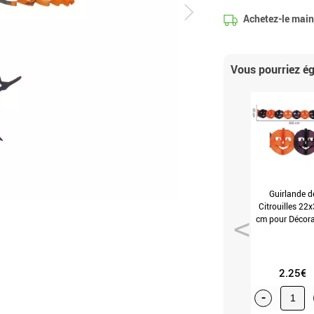
Achetez-le maint
Vous pourriez 
Guirlande d
Citrouilles 22
cm pour Décora
Halloween (Uni
2.25€
-