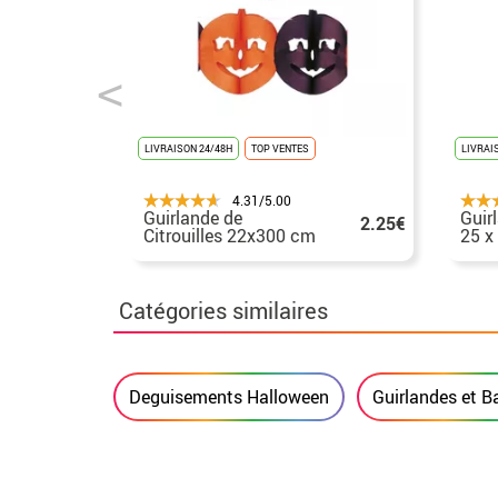
LIVRAISON 24/48H
TOP VENTES
LIVRAI
4.31/5.00
Guirlande de
Guir
2.25€
Citrouilles 22x300 cm
25 x
pour Décoration
Hall
Halloween
Catégories similaires
Deguisements Halloween
Guirlandes et B