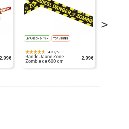
LIVRAISON 24/48H
TOP VENTES
LIVRAISON 24/4
4.31/5.00
Bande Jaune Zone
Guirlande 
2.99€
2.99€
Zombie de 600 cm
Morts de 
Décoration Halloween
pour Hall