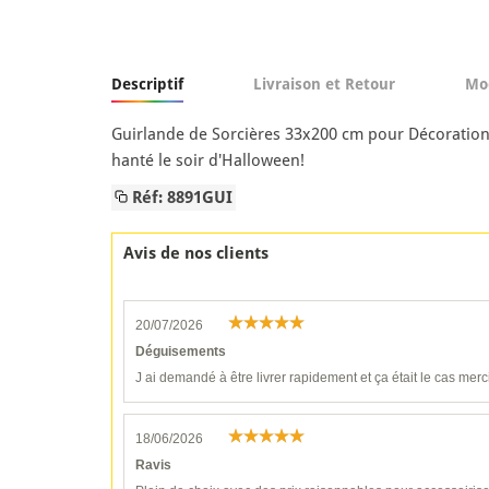
Descriptif
Livraison et Retour
Mo
Guirlande de Sorcières 33x200 cm pour Décoration
hanté le soir d'Halloween!
Réf: 8891GUI
Avis de nos clients
20/07/2026
Déguisements
J ai demandé à être livrer rapidement et ça était le cas merc
18/06/2026
Ravis