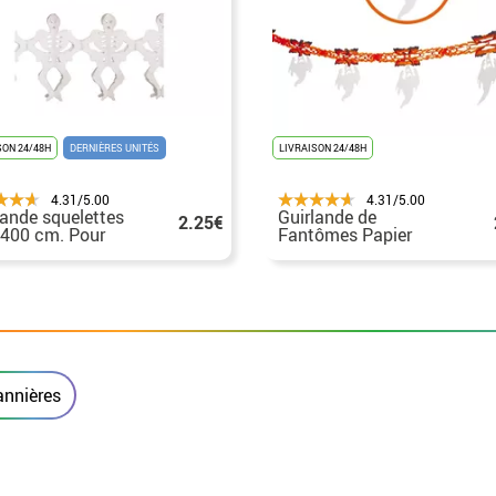
SON 24/48H
DERNIÈRES UNITÉS
LIVRAISON 24/48H
4.31/5.00
4.31/5.00
lande squelettes
Guirlande de
2.25€
 400 cm. Pour
Fantômes Papier
oween
13x300 cm
Décoration Halloween
annières