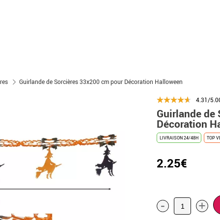
res
Guirlande de Sorcières 33x200 cm pour Décoration Halloween
4.31/5.0
Guirlande de
Décoration H
LIVRAISON 24/48H
TOP V
2.25€
-
+