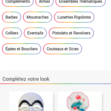
Compléments
Armes
Ensembles Thématiques
Barbes
Moustaches
Lunettes Rigolotes
Colliers
Éventails
Pistolets et Revolvers
Épées et Boucliers
Couteaux et Scies
Complétez votre look