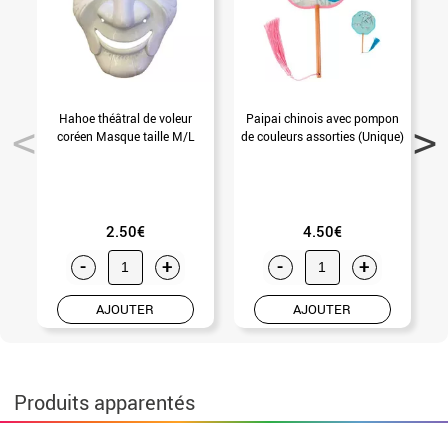
Hahoe théâtral de voleur
Paipai chinois avec pompon
E
coréen Masque taille M/L
de couleurs assorties (Unique)
2.50€
4.50€
-
+
-
+
AJOUTER
AJOUTER
Produits apparentés