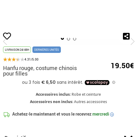
Accueil
Déguisements
Disney
Mulan
Hanfu rouge, costume chinois pou
LIVRAISON 24/48H
DERNIÈRES UNITÉS
4.31/5.00
19.50€
Hanfu rouge, costume chinois
pour filles
Accessoires inclus
: Robe et ceinture
Accessoires non inclus
: Autres accessoires
Achetez-le maintenant et vous le recevrez
mercredi
i