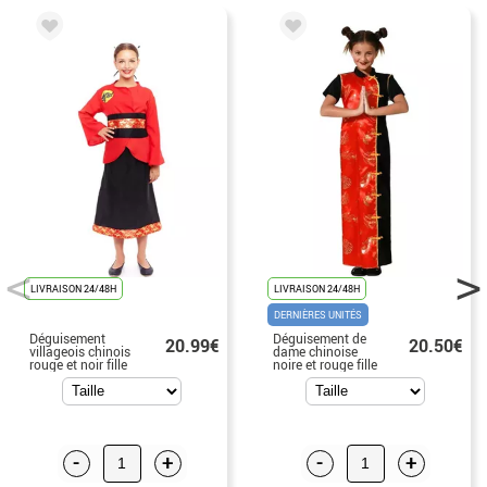
LIVRAISON 24/48H
LIVRAISON 24/48H
DERNIÈRES UNITÉS
Déguisement
Déguisement de
20.99€
20.50€
villageois chinois
dame chinoise
rouge et noir fille
noire et rouge fille
-
+
-
+