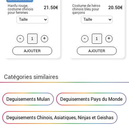
Hanfu rouge,
Costume de héros
21.50€
20.50€
costume chinois
chinois bleu pour
pour femmes
garçons
-
+
-
+
AJOUTER
AJOUTER
Catégories similaires
Deguisements Mulan
Deguisements Pays du Monde
Deguisements Chinois, Asiatiques, Ninjas et Geishas