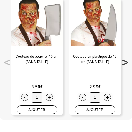
Couteau de boucher 40 cm
Couteau en plastique de 49
C
(SANS TAILLE)
cm (SANS TAILLE)
3.50€
2.99€
-
+
-
+
AJOUTER
AJOUTER