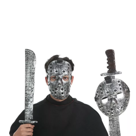
Accueil
Accessoires
Armes
Couteaux et Scies
Kit Jason Masque et 