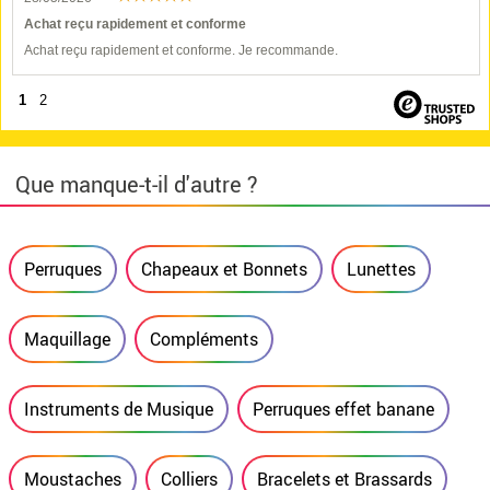
Achat reçu rapidement et conforme
Achat reçu rapidement et conforme. Je recommande.
1
2
Que manque-t-il d'autre ?
Perruques
Chapeaux et Bonnets
Lunettes
Maquillage
Compléments
Instruments de Musique
Perruques effet banane
Moustaches
Colliers
Bracelets et Brassards