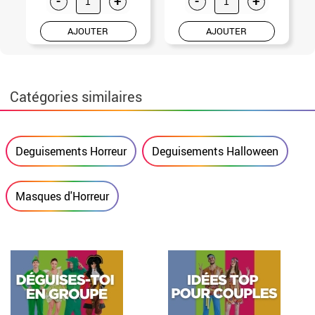
-
+
-
+
AJOUTER
AJOUTER
Catégories similaires
Deguisements Horreur
Deguisements Halloween
Masques d'Horreur