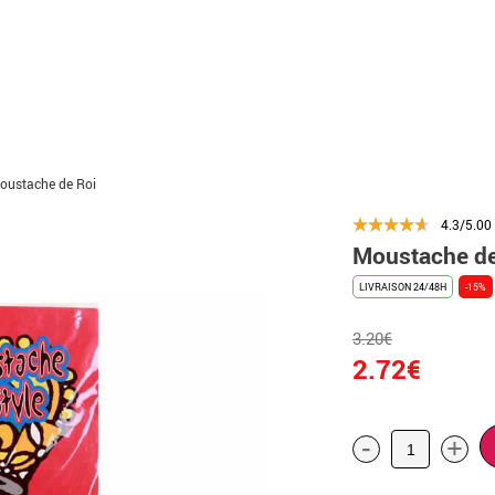
oustache de Roi
4.3/5.00
Moustache de
LIVRAISON 24/48H
-15%
3.20€
2.72€
-
+