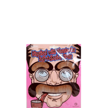
Accueil
Maquillage
Grimages
Moustache et Sourcils