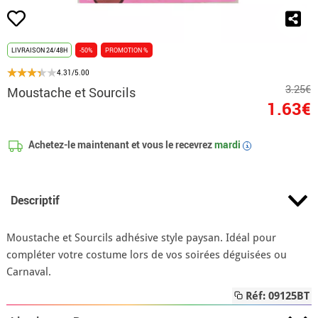
LIVRAISON 24/48H
-50%
PROMOTION %
4.31/5.00
3.25€
Moustache et Sourcils
1.63€
Achetez-le maintenant et vous le recevrez
mardi
i
Descriptif
Moustache et Sourcils adhésive style paysan. Idéal pour
compléter votre costume lors de vos soirées déguisées ou
Carnaval.
Réf: 09125BT