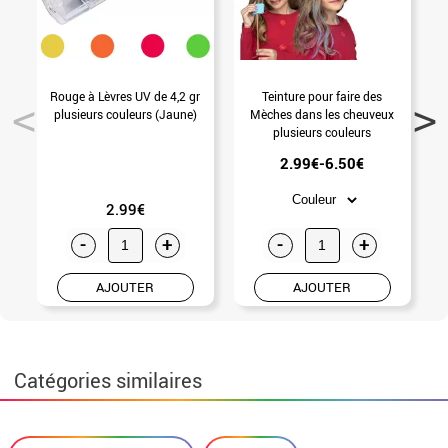
Rouge à Lèvres UV de 4,2 gr
Teinture pour faire des
T
plusieurs couleurs (Jaune)
Mèches dans les cheuveux
plusieurs couleurs
2.99€-6.50€
2.99€
-
+
-
+
AJOUTER
AJOUTER
Catégories similaires