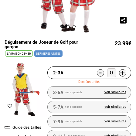
Déguisement de Joueur de Golf pour
23.99€
garçon
LIVRAISON 24/48H
DERNIÈRES UNITÉS
-
+
2-3A
Dernières unités
3-5A
voir similaires
non disponible
5-7A
voir similaires
non disponible
7-9A
voir similaires
non disponible
Guide des tailles
voir similaires