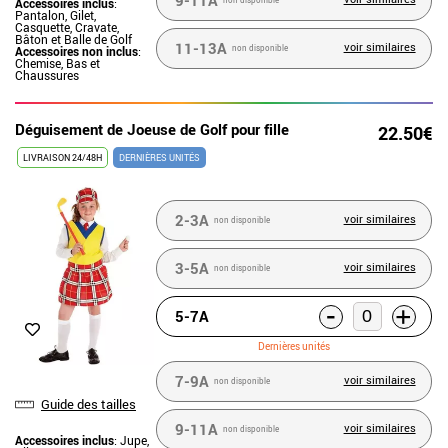
9-11A
Accessoires inclus
:
non disponible
Pantalon, Gilet,
Casquette, Cravate,
Bâton et Balle de Golf
11-13A
voir similaires
Accessoires non inclus
:
non disponible
Chemise, Bas et
Chaussures
Déguisement de Joeuse de Golf pour fille
22.50€
LIVRAISON 24/48H
DERNIÈRES UNITÉS
2-3A
voir similaires
non disponible
3-5A
voir similaires
non disponible
-
+
5-7A
Dernières unités
7-9A
voir similaires
non disponible
Guide des tailles
9-11A
voir similaires
non disponible
Accessoires inclus
: Jupe,