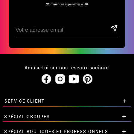
*Commandes supérieures à 50€
Amuse-toi sur nos réseaux sociaux!
SERVICE CLIENT
• Qui sommes-nous?
SPÉCIAL GROUPES
• CGV
• Mentions légales
et
Proteccion des données
Remises spéciales pour groupes et
SPÉCIAL BOUTIQUES ET PROFESSIONNELS