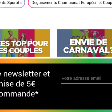
nts Sportifs
Deguisements Championat Européen et Coupe
e newsletter et
mise de 5€
 commande*