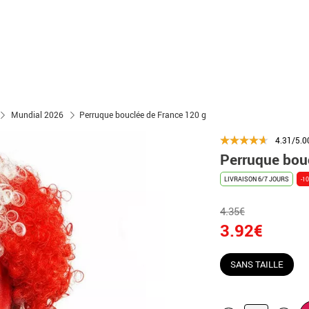
Mundial 2026
Perruque bouclée de France 120 g
4.31/5.0
Perruque bou
LIVRAISON 6/7 JOURS
-1
4.35€
3.92€
SANS TAILLE