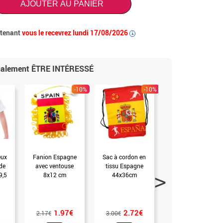
AJOUTER AU PANIER
ntenant
vous le recevrez lundi 17/08/2026
i
également ÊTRE INTÉRESSÉ
-10%
-10%
eux
Fanion Espagne
Sac à cordon en
Collier hawaïen
de
avec ventouse
tissu Espagne
Espagne, 35 cm
9,5
8x12 cm
44x36cm
(SANS TAILLE)
)
1.97€
2.72€
0.99€
2.17€
3.00€