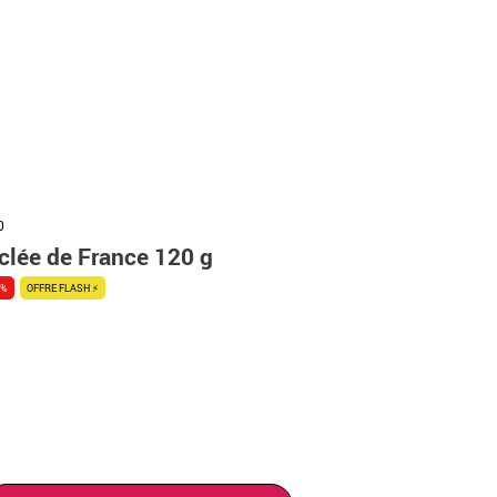
0
clée de France 120 g
0%
OFFRE FLASH ⚡