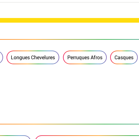
Longues Chevelures
Perruques Afros
Casques