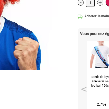
-
+
Achetez-le mai
Vous pourriez 
Bande de joy
anniversaire 
football 160x
cm (Unique
2.75€