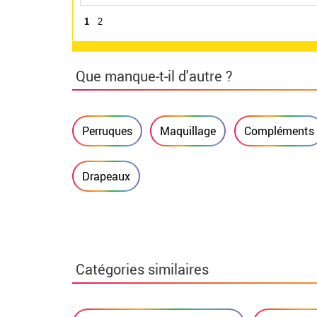
1
2
Que manque-t-il d'autre ?
Perruques
Maquillage
Compléments
Drapeaux
Catégories similaires