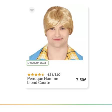
LIVRAISON 24/48H
4.31/5.00
Perruque Homme
7.50€
blond Courte