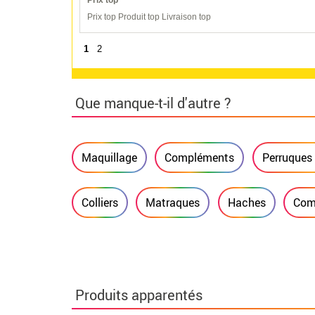
Prix top Produit top Livraison top
1
2
Que manque-t-il d'autre ?
Maquillage
Compléments
Perruques
Colliers
Matraques
Haches
Comb
Produits apparentés