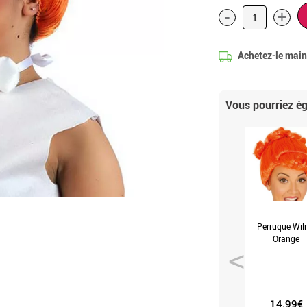
-
+
Achetez-le maint
Vous pourriez 
Perruque Wi
Orange
14.99€