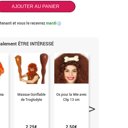
AJOUTER AU PANIER
enant et vous le recevrez
mardi
i
également ÊTRE INTÉRESSÉ
lma
Massue Gonflable
Os pour la tête avec
Lance gonflable
de Troglodyte
Clip 13 cm
argentée de 86 cm
(Unique)
2.25€
2.50€
0.99€