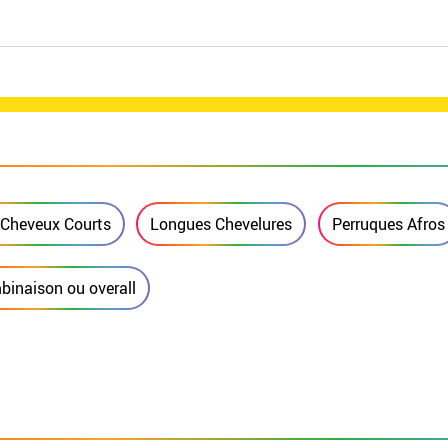
 Cheveux Courts
Longues Chevelures
Perruques Afros
inaison ou overall