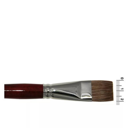
Accueil
Maquillage
Maquillage professionnel
Pinceau à poils de boeuf R2