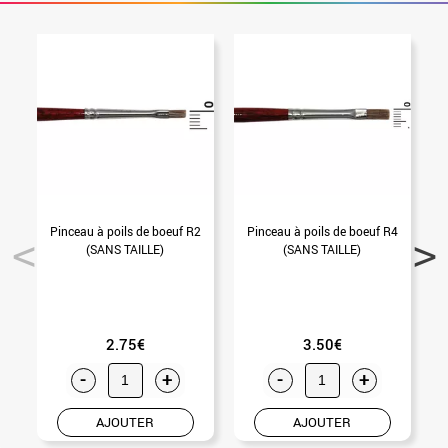
Pinceau à poils de boeuf R2
Pinceau à poils de boeuf R4
P
(SANS TAILLE)
(SANS TAILLE)
2.75€
3.50€
-
+
-
+
AJOUTER
AJOUTER