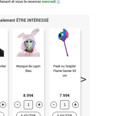
enant et vous le recevrez
mercredi
i
également ÊTRE INTÉRESSÉ
lier
Masque de Lapin
Peak ou Scepter
Fouet de 180 cm
Bleu
Flame Gamer 65
(Unique)
cm
8.99€
7.99€
6.99€
+
-
+
-
+
-
+
AJOUTER
AJOUTER
AJOUTER