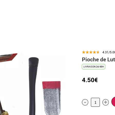
4.31/5.0
Pioche de Lu
LIVRAISON 24/48H
4.50€
-
+