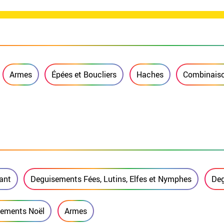
Armes
Épées et Boucliers
Haches
Combinaiso
ant
Deguisements Fées, Lutins, Elfes et Nymphes
Deg
sements Noël
Armes