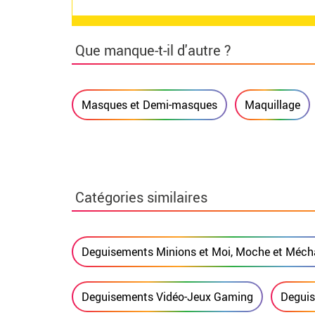
Que manque-t-il d'autre ?
Masques et Demi-masques
Maquillage
Catégories similaires
Deguisements Minions et Moi, Moche et Méch
Deguisements Vidéo-Jeux Gaming
Degui