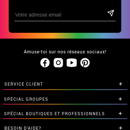
Amuse-toi sur nos réseaux sociaux!
SERVICE CLIENT
• Qui sommes-nous?
SPÉCIAL GROUPES
• CGV
• Mentions légales
et
Proteccion des données
Remises spéciales pour groupes et
SPÉCIAL BOUTIQUES ET PROFESSIONNELS
• Soutien
grandes commandes.
• Loi des Cookies
Contactez-nous ici
Remises spéciales pour groupes et
BESOIN D'AIDE?