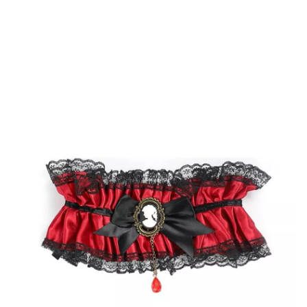
Accueil
Accessoires
Bijoux
Colliers
Collier gothique rouge avec noeud