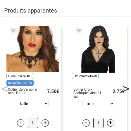
Produits apparentés
LIVRAISON 24/48H
LIVRAISON 24/48H
DERNIÈRES UNITÉS
Collier de Vampire
Collier Croix
7.50€
2.75€
avec Rubis
Gothique Grise 21
cm
-
+
-
+