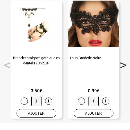
Bracelet araignée gothique en
Loup Broderie Noire
dentelle (Unique)
3.50€
0.99€
-
+
-
+
AJOUTER
AJOUTER