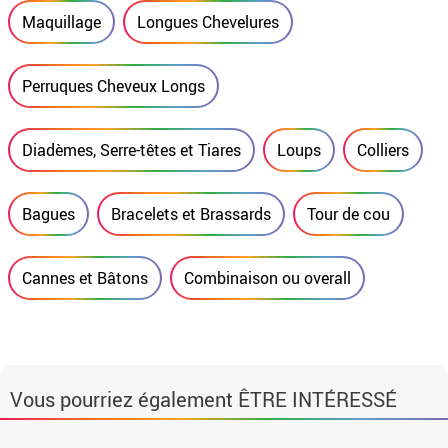
Maquillage
Longues Chevelures
Perruques Cheveux Longs
Diadèmes, Serre-têtes et Tiares
Loups
Colliers
Bagues
Bracelets et Brassards
Tour de cou
Cannes et Bâtons
Combinaison ou overall
Vous pourriez également ÊTRE INTÉRESSÉ