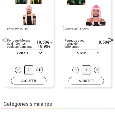
LIVRAISON 24/48H
LIVRAISON 4/5 JOURS
Perruque Melena
Perruque avec
18.50€ -
9.50€
de différentes
frange de
18.99€
couleurs dans une
différentes
boîte de haute
couleurs dans une
qualité
boîte
-
+
-
+
AJOUTER
AJOUTER
Catégories similaires