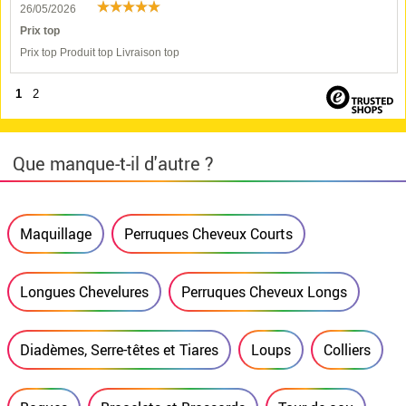
26/05/2026
Prix top
Prix top Produit top Livraison top
1
2
Que manque-t-il d'autre ?
Maquillage
Perruques Cheveux Courts
Longues Chevelures
Perruques Cheveux Longs
Diadèmes, Serre-têtes et Tiares
Loups
Colliers