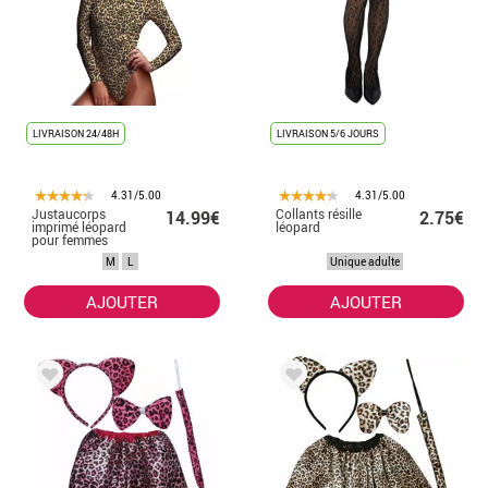
LIVRAISON 24/48H
LIVRAISON 5/6 JOURS
4.31/5.00
4.31/5.00
Justaucorps
Collants résille
14.99€
2.75€
imprimé léopard
léopard
pour femmes
M
L
Unique adulte
AJOUTER
AJOUTER