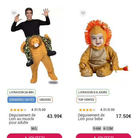
LIVRAISON 24/48H
LIVRAISON 3/4 JOURS
DERNIÈRES UNITÉS
UNISEXE
TOP VENTES
4.31/5.00
4.31/5.00
Déguisement de
Déguisement de
43.99€
17.50€
Lion au muscle
Lion pour bebe
pour adulte
M/L
0-6M
6-12M
AJOUTER
AJOUTER