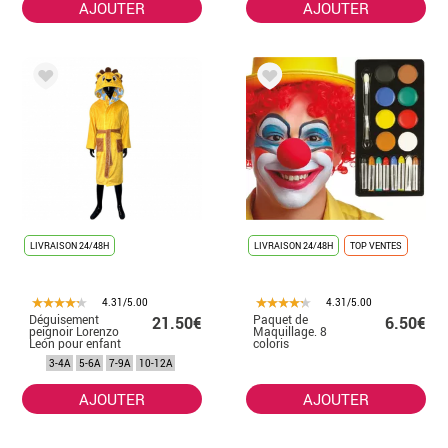
AJOUTER
AJOUTER
LIVRAISON 24/48H
LIVRAISON 24/48H
TOP VENTES
4.31/5.00
4.31/5.00
Déguisement
Paquet de
21.50€
6.50€
peignoir Lorenzo
Maquillage. 8
León pour enfant
coloris
3-4A
5-6A
7-9A
10-12A
AJOUTER
AJOUTER