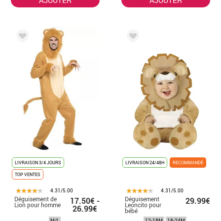
LIVRAISON 3/4 JOURS
LIVRAISON 24/48H
RECOMMANDÉ
TOP VENTES
4.31/5.00
4.31/5.00
Déguisement de
Déguisement
17.50€ -
29.99€
Lion pour homme
Leoncito pour
26.99€
bébé
M/L
12-18M
18-24M