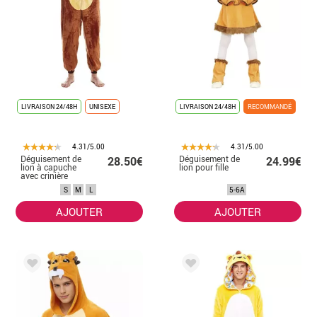
LIVRAISON 24/48H
UNISEXE
LIVRAISON 24/48H
RECOMMANDÉ
4.31/5.00
4.31/5.00
Déguisement de
Déguisement de
28.50€
24.99€
lion à capuche
lion pour fille
avec crinière
homme
S
M
L
5-6A
AJOUTER
AJOUTER