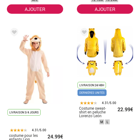
AJOUTER
AJOUTER
LIVRAISON 24/48H
DERNIÈRES UNITÉS
4.31/5.00
Costume sweat-
22.99€
shirt en peluche
LIVRAISON 3/4 JOURS
Lorenzo León
pour adultes
M
L
4.31/5.00
costume pour les
24.99€
enfants Lion