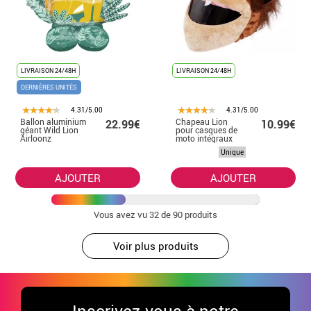
LIVRAISON 24/48H
LIVRAISON 24/48H
DERNIÈRES UNITÉS
4.31/5.00
4.31/5.00
Ballon aluminium
Chapeau Lion
22.99€
10.99€
géant Wild Lion
pour casques de
Airloonz
moto intégraux
114x109 cm
Unique
AJOUTER
AJOUTER
Vous avez vu
32
de 90 produits
Voir plus produits