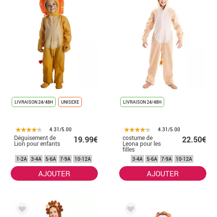
LIVRAISON 24/48H
UNISEXE
LIVRAISON 24/48H
4.31/5.00
4.31/5.00
Déguisement de
costume de
19.99€
22.50€
Lion pour enfants
Leona pour les
filles
1-2A
3-4A
5-6A
7-9A
10-12A
3-4A
5-6A
7-9A
10-12A
AJOUTER
AJOUTER