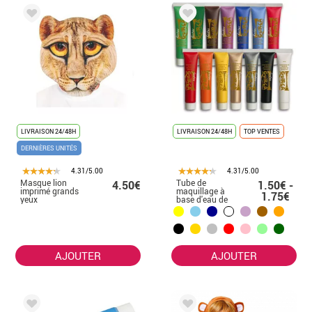
LIVRAISON 24/48H
LIVRAISON 24/48H
TOP VENTES
DERNIÈRES UNITÉS
4.31/5.00
4.31/5.00
Masque lion
Tube de
4.50€
1.50€ -
imprimé grands
maquillage à
1.75€
yeux
base d'eau de
différentes
couleurs 20 ml
AJOUTER
AJOUTER