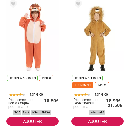
LIVRAISON 5/6 JOURS
UNISEXE
LIVRAISON 3/4 JOURS
RECOMMANDÉ
UNISEXE
4.31/5.00
4.31/5.00
Déguisement de
Déguisement de
18.50€
18.99€ -
lion d'Afrique
Leon Chevelu
21.50€
pour enfants
pour enfant
3-4A
5-6A
7-9A
10-12A
3-4A
5-6A
AJOUTER
AJOUTER