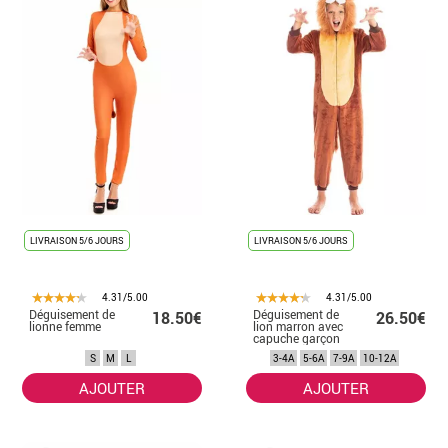
LIVRAISON 5/6 JOURS
LIVRAISON 5/6 JOURS
4.31/5.00
4.31/5.00
Déguisement de
Déguisement de
18.50€
26.50€
lionne femme
lion marron avec
capuche garçon
S
M
L
3-4A
5-6A
7-9A
10-12A
AJOUTER
AJOUTER