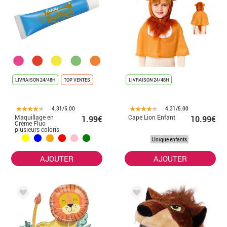
LIVRAISON 24/48H
TOP VENTES
LIVRAISON 24/48H
4.31/5.00
4.31/5.00
Maquillage en
Cape Lion Enfant
1.99€
10.99€
Crème Fluo
plusieurs coloris
10 ML
Unique enfants
AJOUTER
AJOUTER