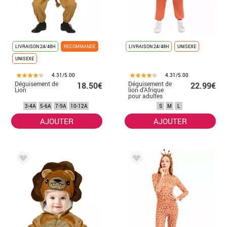
LIVRAISON 24/48H
RECOMMANDÉ
LIVRAISON 24/48H
UNISEXE
UNISEXE
4.31/5.00
4.31/5.00
Déguisement de
Déguisement de
18.50€
22.99€
Lion
lion d'Afrique
pour adultes
3-4A
5-6A
7-9A
10-12A
S
M
L
AJOUTER
AJOUTER