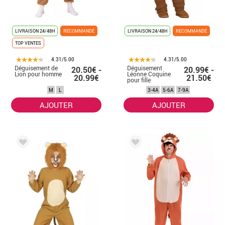
LIVRAISON 24/48H
RECOMMANDÉ
LIVRAISON 24/48H
RECOMMANDÉ
TOP VENTES
4.31/5.00
4.31/5.00
Déguisement de
Déguisement
20.50€ -
20.99€ -
Lion pour homme
Léonne Coquine
20.99€
21.50€
pour fille
M
L
3-4A
5-6A
7-9A
AJOUTER
AJOUTER