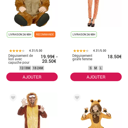
LIVRAISON 24/48H
RECOMMANDÉ
LIVRAISON 24/48H
4.31/5.00
4.31/5.00
Déguisement de
Déguisement
19.99€ -
18.50€
lion avec
girafe femme
20.50€
capuche pour
bébé
12-18M
18-24M
S
M
L
AJOUTER
AJOUTER