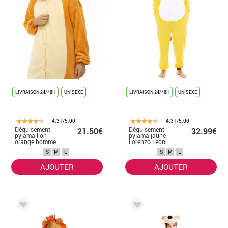
LIVRAISON 24/48H
UNISEXE
LIVRAISON 24/48H
UNISEXE
4.31/5.00
4.31/5.00
Déguisement
Déguisement
21.50€
32.99€
pyjama lion
pyjama jaune
orange homme
Lorenzo León
pour homme
S
M
L
S
M
L
AJOUTER
AJOUTER