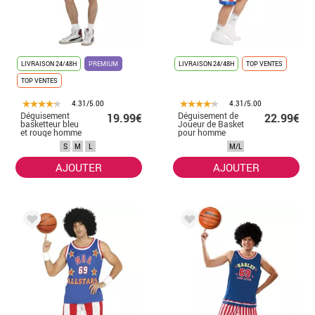
LIVRAISON 24/48H
PREMIUM
LIVRAISON 24/48H
TOP VENTES
TOP VENTES
4.31/5.00
4.31/5.00
Déguisement
Déguisement de
19.99€
22.99€
basketteur bleu
Joueur de Basket
et rouge homme
pour homme
S
M
L
M/L
AJOUTER
AJOUTER