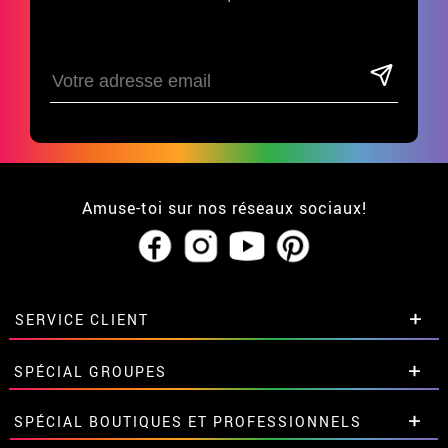
Amuse-toi sur nos réseaux sociaux!
SERVICE CLIENT
• Qui sommes-nous?
SPÉCIAL GROUPES
• CGV
• Mentions légales
et
Proteccion des données
Remises spéciales pour groupes et
SPÉCIAL BOUTIQUES ET PROFESSIONNELS
• Soutien
grandes commandes.