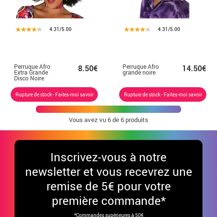
4.31/5.00
4.31/5.00
Perruque Afro
Perruque Afro
8.50€
14.50€
Extra Grande
grande noire
Disco Noire
Rupture de stock - Faites-moi savoir
Rupture de stock - Faites-moi savoir
Vous avez vu
6
de 6 produits
Inscrivez-vous à notre
newsletter et vous recevrez une
remise de 5€ pour votre
première commande*
*Commandes supérieures à 50€