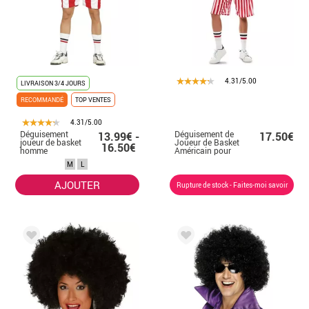
4.31/5.00
LIVRAISON 3/4 JOURS
RECOMMANDÉ
TOP VENTES
4.31/5.00
Déguisement
Déguisement de
13.99€ -
17.50€
joueur de basket
Joueur de Basket
16.50€
homme
Américain pour
homme
M
L
AJOUTER
Rupture de stock - Faites-moi savoir