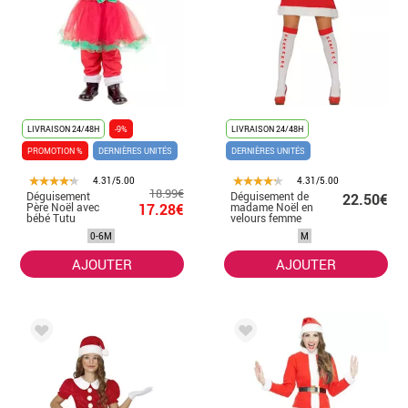
LIVRAISON 24/48H
-9%
LIVRAISON 24/48H
PROMOTION %
DERNIÈRES UNITÉS
DERNIÈRES UNITÉS
4.31/5.00
4.31/5.00
18.99€
Déguisement
Déguisement de
22.50€
Père Noël avec
17.28€
madame Noël en
bébé Tutu
velours femme
0-6M
M
AJOUTER
AJOUTER