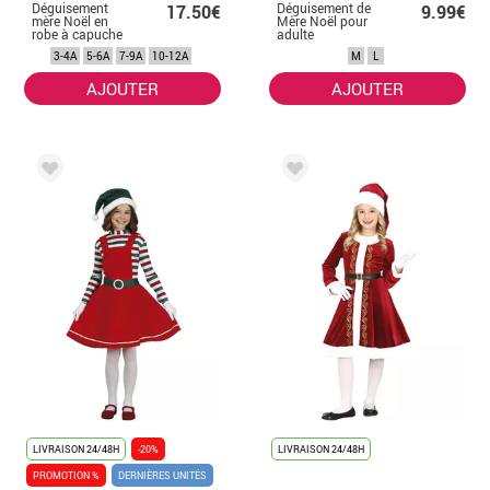
Déguisement
Déguisement de
17.50€
9.99€
mère Noël en
Mère Noël pour
robe à capuche
adulte
fille
3-4A
5-6A
7-9A
10-12A
M
L
AJOUTER
AJOUTER
LIVRAISON 24/48H
-20%
LIVRAISON 24/48H
PROMOTION %
DERNIÈRES UNITÉS