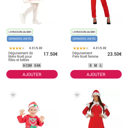
LIVRAISON 24/48H
LIVRAISON 24/48H
DERNIÈRES UNITÉS
DERNIÈRES UNITÉS
4.31/5.00
4.31/5.00
Déguisement de
Déguisement
17.50€
23.50€
Mère Noël pour
Père Noël femme
filles et bébés
6-12M
3-4A
S
M
L
AJOUTER
AJOUTER