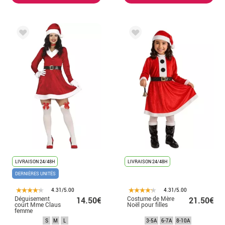
LIVRAISON 24/48H
LIVRAISON 24/48H
DERNIÈRES UNITÉS
4.31/5.00
4.31/5.00
Déguisement
Costume de Mère
14.50€
21.50€
court Mme Claus
Noël pour filles
femme
S
M
L
3-5A
6-7A
8-10A