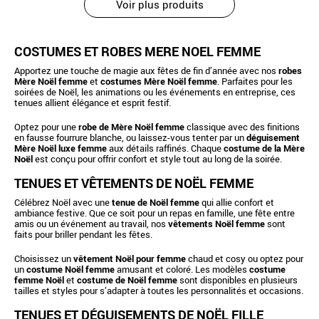
Voir plus produits
COSTUMES ET ROBES MÈRE NOËL FEMME
Apportez une touche de magie aux fêtes de fin d’année avec nos
robes
Mère Noël femme
et
costumes Mère Noël femme
. Parfaites pour les
soirées de Noël, les animations ou les événements en entreprise, ces
tenues allient élégance et esprit festif.
Optez pour une
robe de Mère Noël femme
classique avec des finitions
en fausse fourrure blanche, ou laissez-vous tenter par un
déguisement
Mère Noël luxe femme
aux détails raffinés. Chaque
costume de la Mère
Noël
est conçu pour offrir confort et style tout au long de la soirée.
TENUES ET VÊTEMENTS DE NOËL FEMME
Célébrez Noël avec une
tenue de Noël femme
qui allie confort et
ambiance festive. Que ce soit pour un repas en famille, une fête entre
amis ou un événement au travail, nos
vêtements Noël femme
sont
faits pour briller pendant les fêtes.
Choisissez un
vêtement Noël pour femme
chaud et cosy ou optez pour
un
costume Noël femme
amusant et coloré. Les modèles
costume
femme Noël
et
costume de Noël femme
sont disponibles en plusieurs
tailles et styles pour s’adapter à toutes les personnalités et occasions.
TENUES ET DÉGUISEMENTS DE NOËL FILLE