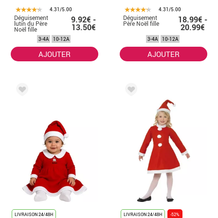
4.31/5.00
4.31/5.00
Déguisement
Déguisement
9.92€ -
18.99€ -
lutin du Père
Père Noël fille
13.50€
20.99€
Noël fille
3-4A
10-12A
3-4A
10-12A
AJOUTER
AJOUTER
LIVRAISON 24/48H
LIVRAISON 24/48H
-52%