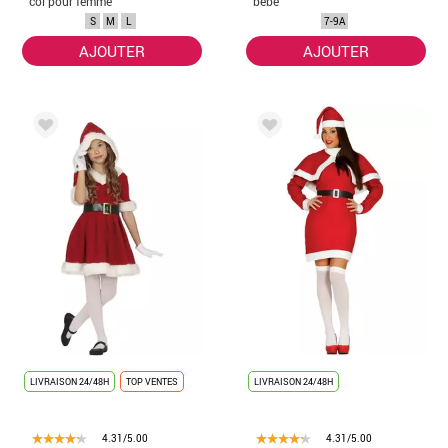
col pour femme
bébé
S
M
L
7-9A
AJOUTER
AJOUTER
LIVRAISON 24/48H
TOP VENTES
LIVRAISON 24/48H
4.31/5.00
4.31/5.00