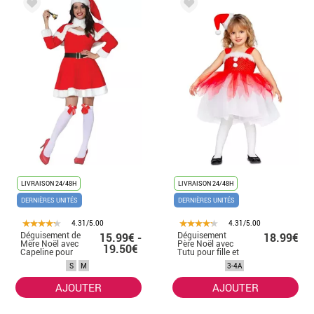
LIVRAISON 24/48H
LIVRAISON 24/48H
DERNIÈRES UNITÉS
DERNIÈRES UNITÉS
4.31/5.00
4.31/5.00
Déguisement de
Déguisement
15.99€ -
18.99€
Mère Noël avec
Père Noël avec
19.50€
Capeline pour
Tutu pour fille et
femme
bébé
S
M
3-4A
AJOUTER
AJOUTER