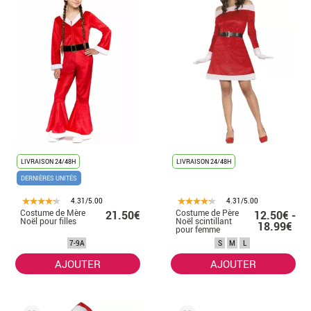
LIVRAISON 24/48H
LIVRAISON 24/48H
DERNIÈRES UNITÉS
4.31/5.00
4.31/5.00
Costume de Mère
Costume de Père
21.50€
12.50€ -
Noël pour filles
Noël scintillant
18.99€
pour femme
7-9A
S
M
L
AJOUTER
AJOUTER