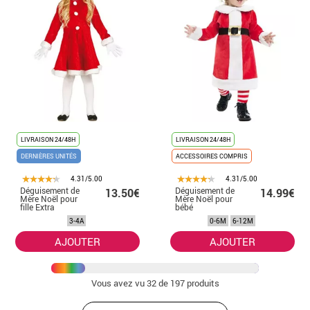
LIVRAISON 24/48H
LIVRAISON 24/48H
DERNIÈRES UNITÉS
ACCESSOIRES COMPRIS
4.31/5.00
4.31/5.00
Déguisement de
Déguisement de
13.50€
14.99€
Mère Noël pour
Mère Noël pour
fille Extra
bébé
plusieurs tailles
3-4A
0-6M
6-12M
AJOUTER
AJOUTER
Vous avez vu
32
de 197 produits