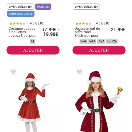
LIVRAISON 24/48H
PREMIUM
LIVRAISON 24/48H
DERNIÈRES UNITÉS
4.31/5.00
4.31/5.00
Costume de robe
Déguisement de
17.99€ -
21.99€
à paillettes
Mère Noël
19.99€
Joyeux Noël pour
Éléctrique pour
femme
fille
M
3-4A
5-6A
7-9A
10-12A
AJOUTER
AJOUTER