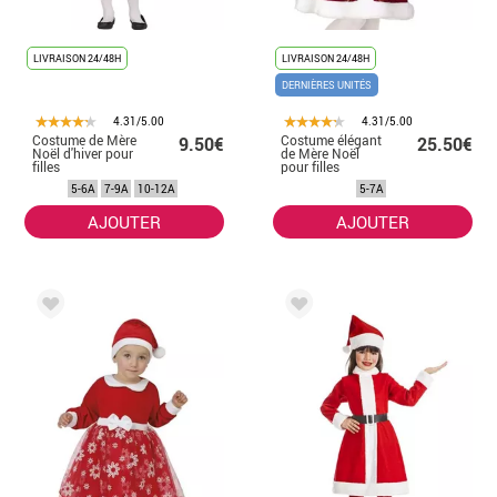
LIVRAISON 24/48H
LIVRAISON 24/48H
DERNIÈRES UNITÉS
4.31/5.00
4.31/5.00
Costume de Mère
Costume élégant
9.50€
25.50€
Noël d'hiver pour
de Mère Noël
filles
pour filles
5-6A
7-9A
10-12A
5-7A
AJOUTER
AJOUTER