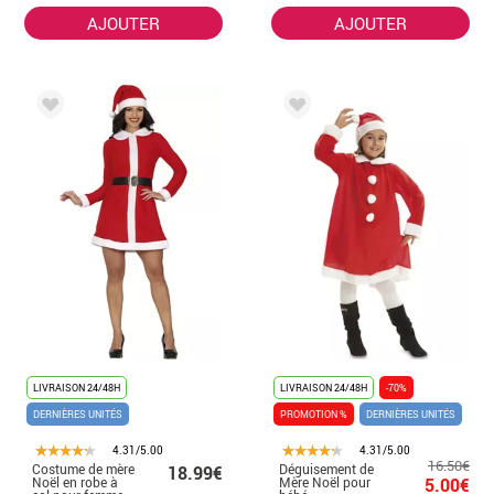
AJOUTER
AJOUTER
LIVRAISON 24/48H
LIVRAISON 24/48H
-70%
DERNIÈRES UNITÉS
PROMOTION %
DERNIÈRES UNITÉS
4.31/5.00
4.31/5.00
16.50€
Costume de mère
Déguisement de
18.99€
Noël en robe à
Mère Noël pour
5.00€