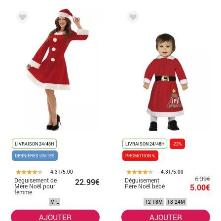
LIVRAISON 24/48H
LIVRAISON 24/48H
-22%
DERNIÈRES UNITÉS
PROMOTION %
4.31/5.00
4.31/5.00
6.39€
Déguisement de
Déguisement
22.99€
Mère Noël pour
Père Noël bébé
5.00€
femme
M-L
12-18M
18-24M
AJOUTER
AJOUTER