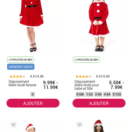
LIVRAISON 24/48H
LIVRAISON 24/48H
DERNIÈRES UNITÉS
4.31/5.00
4.31/5.00
Déguisement
Déguisement
9.99€ -
5.50€ -
Mère Noël femme
Mère Noël pour
11.99€
7.99€
bébé et fille
S
0-6M
1-2A
2-4A
4-6A
9-12A
AJOUTER
AJOUTER