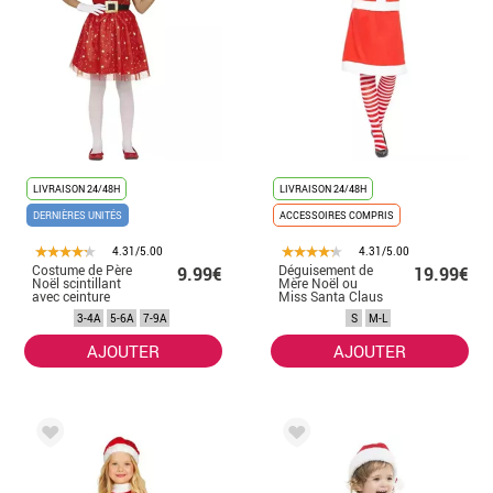
LIVRAISON 24/48H
LIVRAISON 24/48H
DERNIÈRES UNITÉS
ACCESSOIRES COMPRIS
4.31/5.00
4.31/5.00
Costume de Père
Déguisement de
9.99€
19.99€
Noël scintillant
Mère Noël ou
avec ceinture
Miss Santa Claus
pour fille
pour femme
3-4A
5-6A
7-9A
S
M-L
AJOUTER
AJOUTER