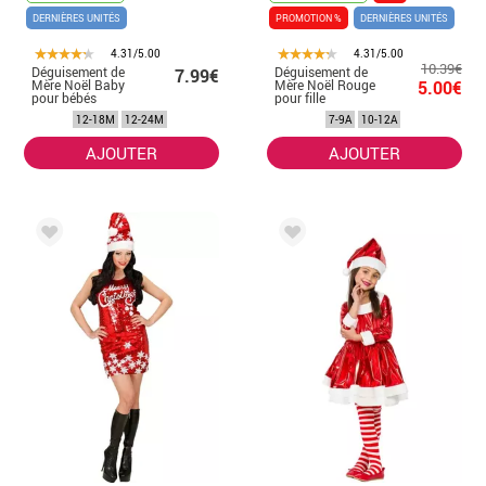
DERNIÈRES UNITÉS
PROMOTION %
DERNIÈRES UNITÉS
4.31/5.00
4.31/5.00
10.39€
Déguisement de
Déguisement de
7.99€
Mère Noël Baby
Mère Noël Rouge
5.00€
pour bébés
pour fille
12-18M
12-24M
7-9A
10-12A
AJOUTER
AJOUTER