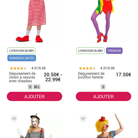
LIVRAISON 24/48H
LIVRAISON 24/48H
PREMIUM
DERNIÈRES UNITÉS
4.31/5.00
4.31/5.00
Déguisement de
Déguisement de
20.50€ -
17.50€
clown à rayures
bouffon femme
22.99€
avec chapeau
pour femme
S
M-L
S
AJOUTER
AJOUTER