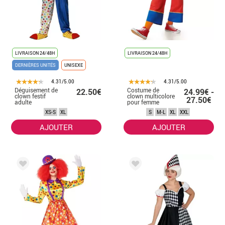
LIVRAISON 24/48H
LIVRAISON 24/48H
DERNIÈRES UNITÉS
UNISEXE
4.31/5.00
4.31/5.00
Déguisement de
Costume de
22.50€
24.99€ -
clown festif
clown multicolore
27.50€
adulte
pour femme
XS-S
XL
S
M-L
XL
XXL
AJOUTER
AJOUTER