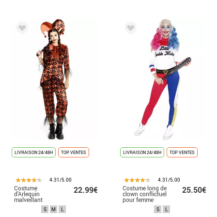
LIVRAISON 24/48H
TOP VENTES
LIVRAISON 24/48H
TOP VENTES
4.31/5.00
4.31/5.00
Costume
Costume long de
22.99€
25.50€
d'Arlequin
clown conflictuel
malveillant
pour femme
orange pour
S
M
L
S
L
femme