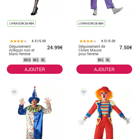
LIVRAISON 24/48H
LIVRAISON 24/48H
4.31/5.00
4.31/5.00
Déguisement
Déguisement de
24.99€
7.50€
Arlequin noir et
Clown Mauve
blanc femme
pour femme
XS-S
M-L
XL
M-L
XL
AJOUTER
AJOUTER