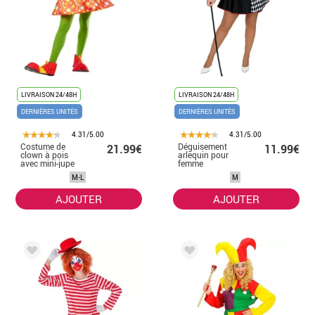
LIVRAISON 24/48H
LIVRAISON 24/48H
DERNIÈRES UNITÉS
DERNIÈRES UNITÉS
4.31/5.00
4.31/5.00
Costume de
Déguisement
21.99€
11.99€
clown à pois
arlequin pour
avec mini-jupe
femme
pour femme
M-L
M
AJOUTER
AJOUTER