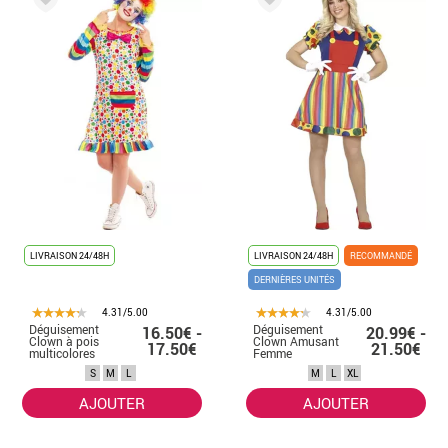
LIVRAISON 24/48H
LIVRAISON 24/48H
RECOMMANDÉ
DERNIÈRES UNITÉS
4.31/5.00
4.31/5.00
Déguisement
Déguisement
16.50€ -
20.99€ -
Clown à pois
Clown Amusant
17.50€
21.50€
multicolores
Femme
femme
S
M
L
M
L
XL
AJOUTER
AJOUTER