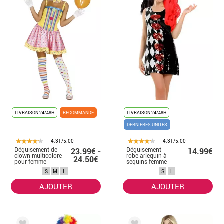
LIVRAISON 24/48H
RECOMMANDÉ
LIVRAISON 24/48H
DERNIÈRES UNITÉS
4.31/5.00
4.31/5.00
Déguisement de
Déguisement
23.99€ -
14.99€
clown multicolore
robe arlequin à
24.50€
pour femme
sequins femme
S
M
L
S
L
AJOUTER
AJOUTER