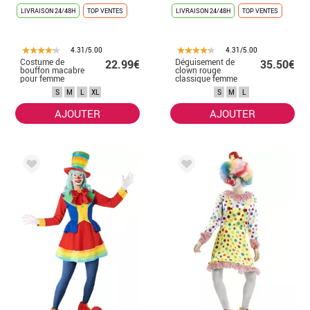
LIVRAISON 24/48H
TOP VENTES
LIVRAISON 24/48H
TOP VENTES
4.31/5.00
4.31/5.00
Costume de
Déguisement de
22.99€
35.50€
bouffon macabre
clown rouge
pour femme
classique femme
S
M
L
XL
S
M
L
AJOUTER
AJOUTER