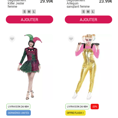
29.99€
23.99€
Killer Jester
Arlequin
femme
sanglant femme
S
M
L
S
M
L
AJOUTER
AJOUTER
LIVRAISON 24/48H
LIVRAISON 24/48H
-20%
DERNIÈRES UNITÉS
OFFRE FLASH ⚡