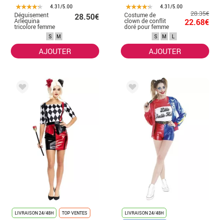
4.31/5.00
4.31/5.00
28.35€
Déguisement
Costume de
28.50€
Arlequina
clown de conflit
22.68€
tricolore femme
doré pour femme
S
M
S
M
L
AJOUTER
AJOUTER
LIVRAISON 24/48H
TOP VENTES
LIVRAISON 24/48H