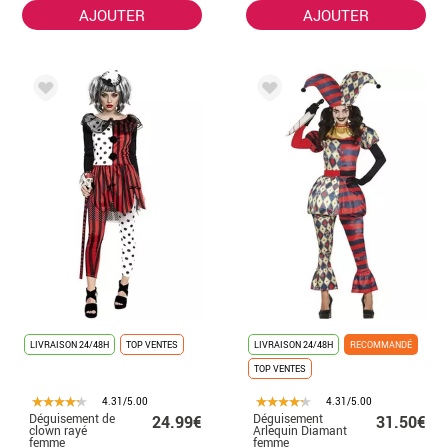
AJOUTER
AJOUTER
LIVRAISON 24/48H
TOP VENTES
LIVRAISON 24/48H
RECOMMANDÉ
TOP VENTES
4.31/5.00
4.31/5.00
Déguisement de
Déguisement
24.99€
31.50€
clown rayé
Arlequin Diamant
femme
femme