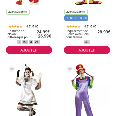
LIVRAISON 24/48H
LIVRAISON 24/48H
DERNIÈRES UNITÉS
4.31/5.00
4.31/5.00
Costume de
Déguisement de
24.99€ -
28.99€
clown
Clown avec Pois
26.99€
pittoresque pour
pour femme
femme
S
M-L
XL
XXL
M-L
AJOUTER
AJOUTER