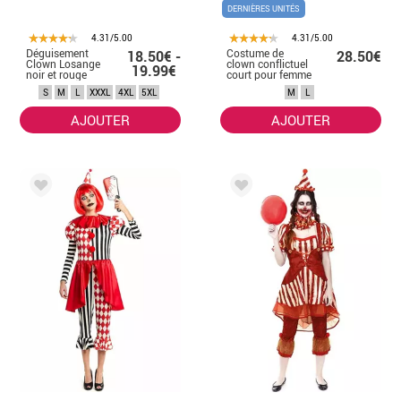
DERNIÈRES UNITÉS
4.31/5.00
4.31/5.00
Déguisement
Costume de
18.50€ -
28.50€
Clown Losange
clown conflictuel
19.99€
noir et rouge
court pour femme
femme
S
M
L
XXXL
4XL
5XL
M
L
AJOUTER
AJOUTER