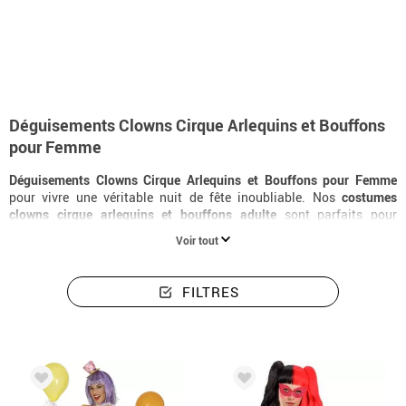
Accueil
Déguisements
Deguisements pour femme clowns cirque arlequins et 
Déguisements Clowns Cirque Arlequins et Bouffons
pour Femme
Déguisements Clowns Cirque Arlequins et Bouffons pour Femme
pour vivre une véritable nuit de fête inoubliable. Nos
costumes
clowns cirque arlequins et bouffons adulte
sont parfaits pour
Carnaval, Halloween ou enterrements de vie de jeune fille.
Voir tout
Commandez votre
déguisement clowns cirque arlequins et bouffons
dès maintenant et recevez-le en 24 heures.
FILTRES