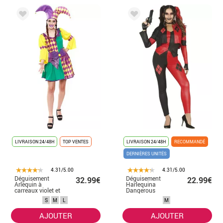
LIVRAISON 24/48H
TOP VENTES
LIVRAISON 24/48H
RECOMMANDÉ
DERNIÈRES UNITÉS
4.31/5.00
4.31/5.00
Déguisement
Déguisement
32.99€
22.99€
Arlequin à
Harlequina
carreaux violet et
Dangerous
vert femme
Villain femme
S
M
L
M
AJOUTER
AJOUTER