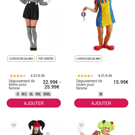
LIVRAISON 24/48H
TOP VENTES
LIVRAISON 24/48H
4.31/5.00
4.31/5.00
Déguisement de
Déguisement de
22.99€ -
15.99€
Mimo pour
clown pour
25.99€
femme
femme
S
M-L
XL
XXL
XXXL
M
AJOUTER
AJOUTER