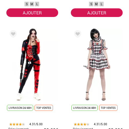
S
M
L
S
M
L
AJOUTER
AJOUTER
LIVRAISON 24/48H
TOP VENTES
LIVRAISON 24/48H
TOP VENTES
4.31/5.00
4.31/5.00
Déguisement
Déguisement