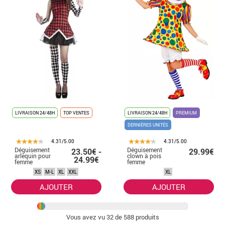
LIVRAISON 24/48H
TOP VENTES
LIVRAISON 24/48H
PREMIUM
DERNIÈRES UNITÉS
4.31/5.00
4.31/5.00
Déguisement
Déguisement
23.50€ -
29.99€
arlequin pour
clown à pois
24.99€
femme
femme
XS
M-L
XL
XXL
XL
AJOUTER
AJOUTER
Vous avez vu
32
de 588 produits