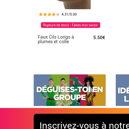
4.31/5.00
Rupture de stock - Faites-moi savoir
Faux Cils Longs à
5.50€
plumes et colle
Inscrivez-vous à notr