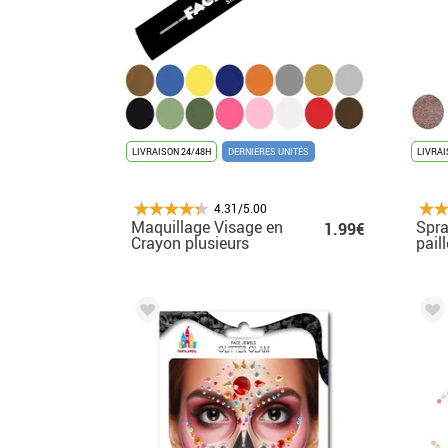
LIVRAISON 24/48H
DERNIÈRES UNITÉS
LIVRAI
4.31/5.00
Maquillage Visage en
Spra
1.99€
Crayon plusieurs
pail
couleurs 3,5 g
Plus