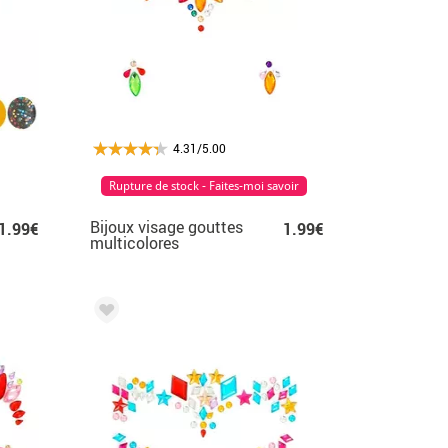
4.31/5.00
Rupture de stock - Faites-moi savoir
Bijoux visage gouttes
1.99€
1.99€
multicolores