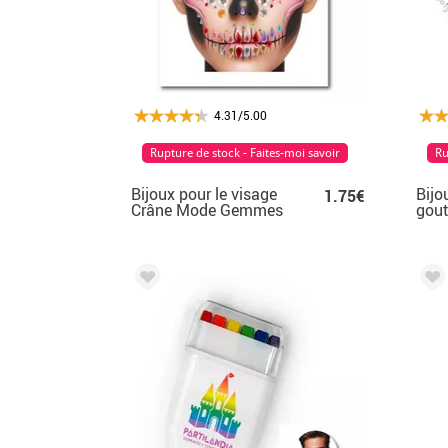
4.31/5.00
Rupture de stock - Faites-moi savoir
Ru
Bijoux pour le visage
Bijo
1.75€
Crâne Mode Gemmes
gout
multicolores Adulte
mult