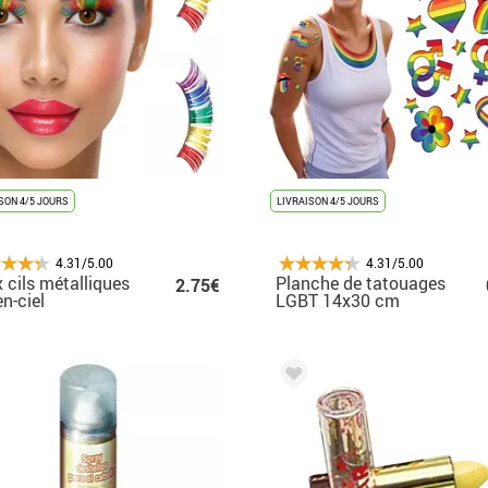
SON 4/5 JOURS
LIVRAISON 4/5 JOURS
4.31/5.00
4.31/5.00
 cils métalliques
Planche de tatouages
2.75€
en-ciel
LGBT 14x30 cm