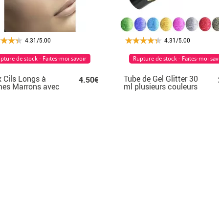
4.31/5.00
4.31/5.00
pture de stock - Faites-moi savoir
Rupture de stock - Faites-moi sav
 Cils Longs à
Tube de Gel Glitter 30
4.50€
mes Marrons avec
ml plusieurs couleurs
e incluse