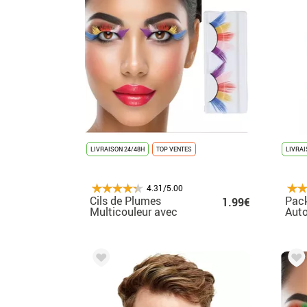
LIVRAISON 24/48H
TOP VENTES
LIVRAI
4.31/5.00
Cils de Plumes
Pack
1.99€
Multicouleur avec
Auto
Adhésif
Ciel