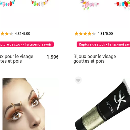
4.31/5.00
4.31/5.00
pture de stock - Faites-moi savoir
Rupture de stock - Faites-moi sav
ux pour le visage
Bijoux pour le visage
1.99€
tes et pois
gouttes et pois
icolores
multicolores