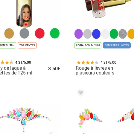
SON 24/48H
TOP VENTES
LIVRAISON 24/48H
DERNIÈRES UNITÉS
4.31/5.00
4.31/5.00
y de laque à
Rouge à lèvres en
3.50€
lettes de 125 ml.
plusieurs couleurs
ieurs coloris