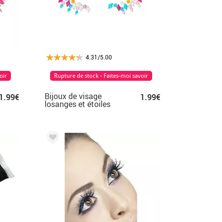
4.31/5.00
oir
Rupture de stock - Faites-moi savoir
Bijoux de visage
1.99€
1.99€
losanges et étoiles
multicolores