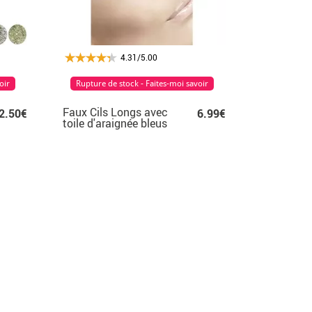
4.31/5.00
oir
Rupture de stock - Faites-moi savoir
Faux Cils Longs avec
2.50€
6.99€
toile d'araignée bleus
avec colle