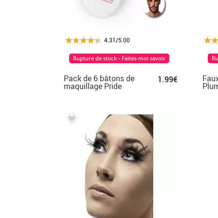
4.31/5.00
Rupture de stock - Faites-moi savoir
Ru
Pack de 6 bâtons de
Faux
1.99€
maquillage Pride
Plu
dans un étui Fx
Coll