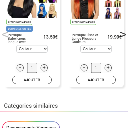
LIVRAISON 24/48H
LIVRAISON 24/48H
DERNIÈRES UNITÉS
Perruque
Perruque Lisse et
13.50€
19.99€
Babelicious
Longe Plusieurs
longue avec
Couleurs
frange en
différentes
couleurs
-
+
-
+
AJOUTER
AJOUTER
Catégories similaires
Deguisements Vampires