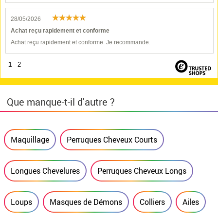
28/05/2026
Achat reçu rapidement et conforme
Achat reçu rapidement et conforme. Je recommande.
1
2
Que manque-t-il d'autre ?
Maquillage
Perruques Cheveux Courts
Longues Chevelures
Perruques Cheveux Longs
Loups
Masques de Démons
Colliers
Ailes