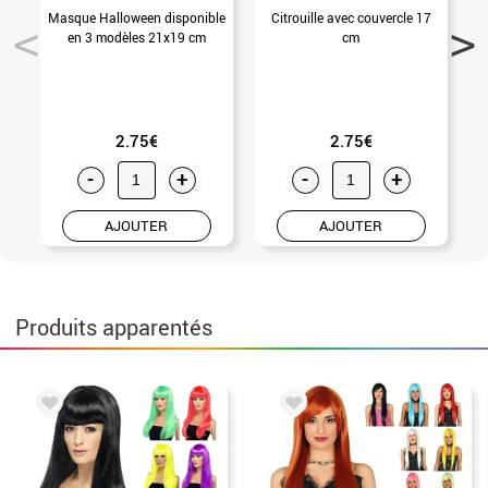
Masque Halloween disponible
Citrouille avec couvercle 17
en 3 modèles 21x19 cm
cm
f
2.75€
2.75€
-
+
-
+
AJOUTER
AJOUTER
Produits apparentés