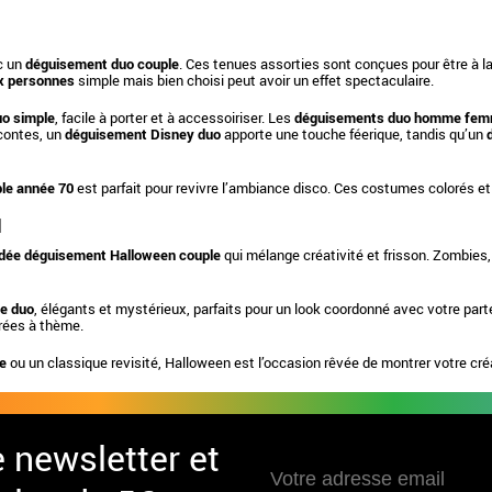
ec un
déguisement duo couple
. Ces tenues assorties sont conçues pour être à l
x personnes
simple mais bien choisi peut avoir un effet spectaculaire.
o simple
, facile à porter et à accessoiriser. Les
déguisements duo homme fe
 contes, un
déguisement Disney duo
apporte une touche féerique, tandis qu’un
le année 70
est parfait pour revivre l’ambiance disco. Ces costumes colorés et 
N
idée déguisement Halloween couple
qui mélange créativité et frisson. Zombies
e duo
, élégants et mystérieux, parfaits pour un look coordonné avec votre part
irées à thème.
le
ou un classique revisité, Halloween est l’occasion rêvée de montrer votre créa
e newsletter et