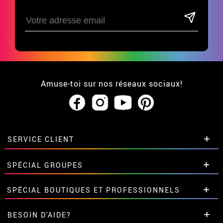
Amuse-toi sur nos réseaux sociaux!
SERVICE CLIENT
• Qui sommes-nous?
SPÉCIAL GROUPES
• CGV
• Mentions légales
et
Proteccion des données
Remises spéciales pour groupes et
SPÉCIAL BOUTIQUES ET PROFESSIONNELS
• Soutien
grandes commandes.
• Loi des Cookies
Contactez-nous ici
Remises spéciales pour groupes et
BESOIN D'AIDE?