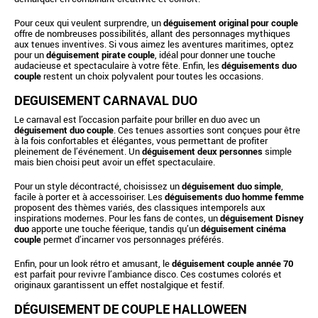
Pour ceux qui veulent surprendre, un
déguisement original pour couple
offre de nombreuses possibilités, allant des personnages mythiques
aux tenues inventives. Si vous aimez les aventures maritimes, optez
pour un
déguisement pirate couple
, idéal pour donner une touche
audacieuse et spectaculaire à votre fête. Enfin, les
déguisements duo
couple
restent un choix polyvalent pour toutes les occasions.
DEGUISEMENT CARNAVAL DUO
Le carnaval est l’occasion parfaite pour briller en duo avec un
déguisement duo couple
. Ces tenues assorties sont conçues pour être
à la fois confortables et élégantes, vous permettant de profiter
pleinement de l’événement. Un
déguisement deux personnes
simple
mais bien choisi peut avoir un effet spectaculaire.
Pour un style décontracté, choisissez un
déguisement duo simple
,
facile à porter et à accessoiriser. Les
déguisements duo homme femme
proposent des thèmes variés, des classiques intemporels aux
inspirations modernes. Pour les fans de contes, un
déguisement Disney
duo
apporte une touche féerique, tandis qu’un
déguisement cinéma
couple
permet d’incarner vos personnages préférés.
Enfin, pour un look rétro et amusant, le
déguisement couple année 70
est parfait pour revivre l’ambiance disco. Ces costumes colorés et
originaux garantissent un effet nostalgique et festif.
DÉGUISEMENT DE COUPLE HALLOWEEN